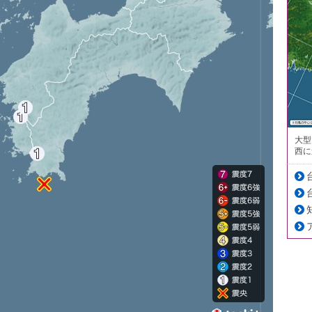
大型
西に