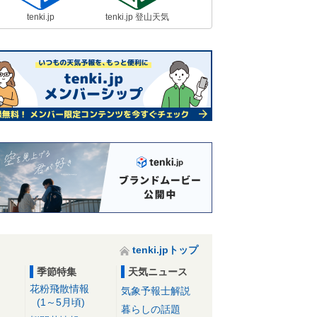
tenki.jp
tenki.jp 登山天気
tenki.jpトップ
季節特集
天気ニュース
花粉飛散情報
気象予報士解説
(1～5月頃)
暮らしの話題