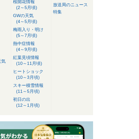
桜開花情報
放送局のニュース
(2～5月頃)
特集
GWの天気
(4～5月頃)
梅雨入り・明け
(5～7月頃)
熱中症情報
(4～9月頃)
紅葉見頃情報
天気
(10～11月頃)
ヒートショック
(10～3月頃)
スキー積雪情報
(11～5月頃)
初日の出
(12～1月頃)