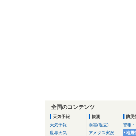
全国のコンテンツ
天気予報
観測
防災
天気予報
雨雲(過去)
警報・
世界天気
アメダス実況
地震