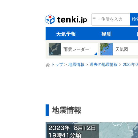
tenki.jp
検
天気予報
観測
雨雲レーダー
天気図
トップ
地震情報
過去の地震情報
2023年
地震情報