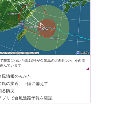
で非常に強い台風13号が久米島の北西約50kmを西南
進んでいます
台風情報のみかた
台風の接近、上陸に備えて
知る防災
アプリで台風進路予報を確認