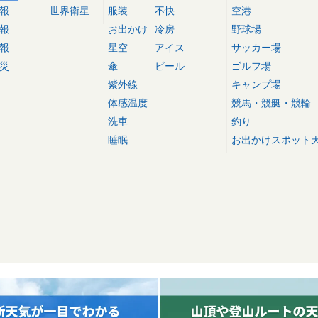
報
世界衛星
服装
不快
空港
報
お出かけ
冷房
野球場
報
星空
アイス
サッカー場
災
傘
ビール
ゴルフ場
紫外線
キャンプ場
体感温度
競馬・競艇・競輪
洗車
釣り
睡眠
お出かけスポット