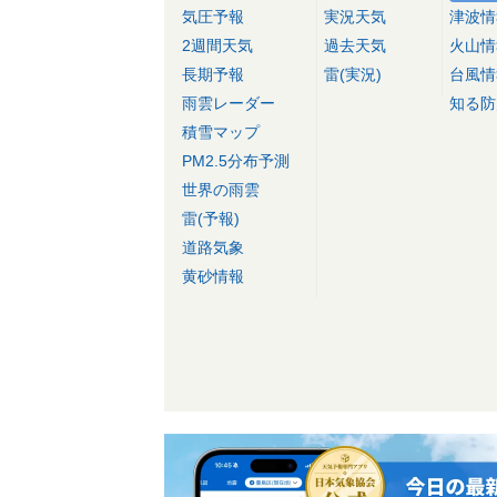
気圧予報
実況天気
津波情
2週間天気
過去天気
火山情
長期予報
雷(実況)
台風情
雨雲レーダー
知る防
積雪マップ
PM2.5分布予測
世界の雨雲
雷(予報)
道路気象
黄砂情報