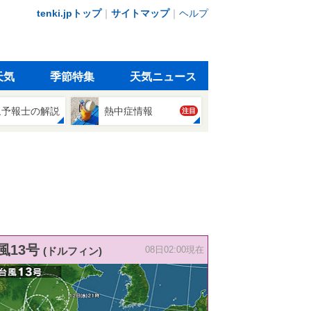
tenki.jpトップ
｜
サイトマップ
｜
ヘルプ
天気
季節特集
天気ニュース
象予報士の解説
熱中症情報
注目
風13号
(ドルフィン)
08日02:00現在