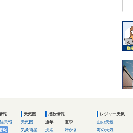
情報
天気図
指数情報
レジャー天気
注意報
天気図
通年
夏季
山の天気
情報
気象衛星
洗濯
汗かき
海の天気