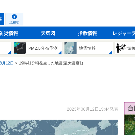
索
現在地
防災情報
天気図
指数情報
レジャー
PM2.5分布予測
地震情報
気
08月12日
19時41分頃発生した地震(最大震度1)
台
2023年08月12日19:44発表