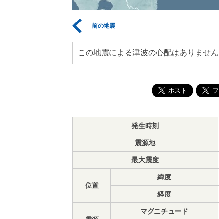
前の地震
この地震による津波の心配はありません
発生時刻
震源地
最大震度
緯度
位置
経度
マグニチュード