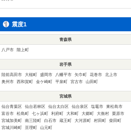
震度1
青森県
八戸市
階上町
岩手県
陸前高田市
大槌町
盛岡市
八幡平市
矢巾町
花巻市
北上市
奥州市
西和賀町
金ケ崎町
平泉町
宮古市
山田町
宮城県
仙台青葉区
仙台若林区
仙台太白区
仙台泉区
塩竈市
東松島市
富谷市
松島町
七ヶ浜町
利府町
大和町
大郷町
大衡村
栗原市
宮城加美町
南三陸町
白石市
蔵王町
大河原町
村田町
柴田町
宮城川崎町
亘理町
山元町