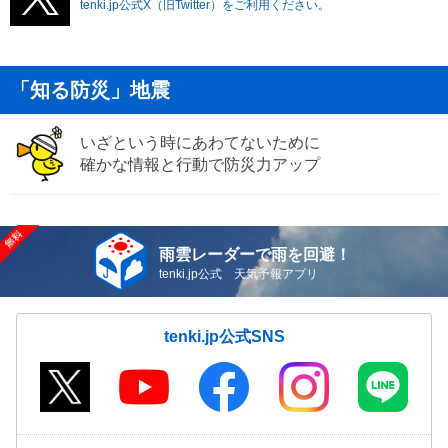
tenki.jp公式X（旧Twitter）をご利用ください。
「知る防災」地震
いざという時にあわてないために
確かな情報と行動で防災力アップ
雨雲レーダーで雨を回避！
tenki.jp公式 天気予報アプリ
tenki.jp公式SNS