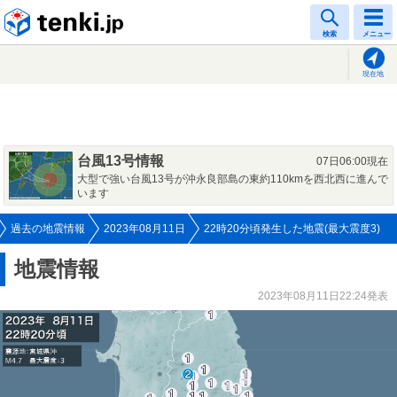
tenki.jp
検索
メニュー
現在地
台風13号情報
07日06:00現在
大型で強い台風13号が沖永良部島の東約110kmを西北西に進んで
います
過去の地震情報
2023年08月11日
22時20分頃発生した地震(最大震度3)
地震情報
2023年08月11日22:24発表