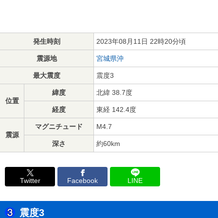
発生時刻
2023年08月11日 22時20分頃
震源地
宮城県沖
最大震度
震度3
緯度
北緯 38.7度
位置
経度
東経 142.4度
マグニチュード
M4.7
震源
深さ
約60km
Twitter
Facebook
LINE
震度3