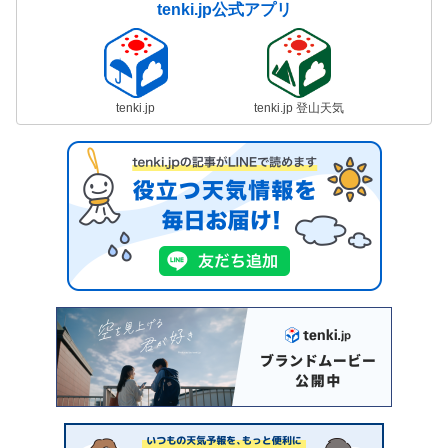
tenki.jp公式アプリ
tenki.jp
tenki.jp 登山天気