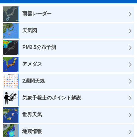
雨雲レーダー
天気図
PM2.5分布予測
アメダス
2週間天気
気象予報士のポイント解説
世界天気
地震情報