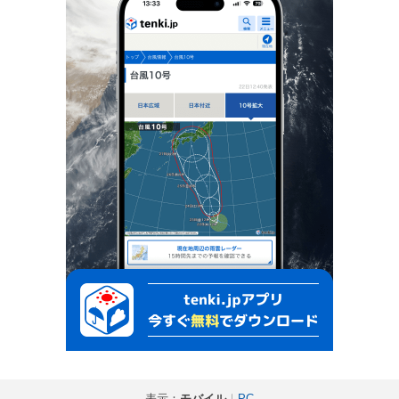
表示：
モバイル
｜
PC