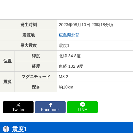
発生時刻
2023年08月10日 23時18分頃
震源地
広島県北部
最大震度
震度1
緯度
北緯 34.8度
位置
経度
東経 132.9度
マグニチュード
M3.2
震源
深さ
約10km
Twitter
Facebook
LINE
震度1