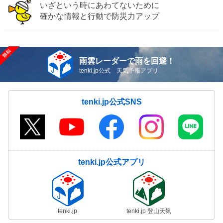
いざという時にあわてないために
確かな情報と行動で防災力アップ
雨雲レーダーで雨を回避！
tenki.jp公式 天気予報アプリ
tenki.jp公式SNS
tenki.jp公式アプリ
tenki.jp
tenki.jp 登山天気