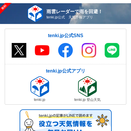
雨雲レーダーで雨を回避！
tenki.jp公式 天気予報アプリ
tenki.jp公式SNS
tenki.jp公式アプリ
tenki.jp
tenki.jp 登山天気