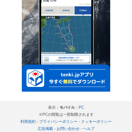
表示：
モバイル
｜
PC
※PCの閲覧は一部制限されます
利用規約
-
プライバシーポリシー
-
クッキーポリシー
広告掲載
-
お問い合わせ
-
ヘルプ