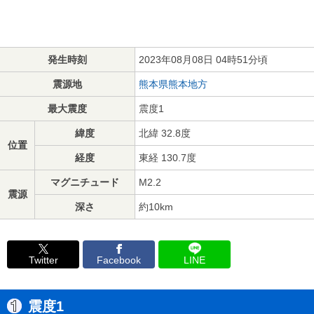
発生時刻
2023年08月08日 04時51分頃
震源地
熊本県熊本地方
最大震度
震度1
緯度
北緯 32.8度
位置
経度
東経 130.7度
マグニチュード
M2.2
震源
深さ
約10km
Twitter
Facebook
LINE
震度1