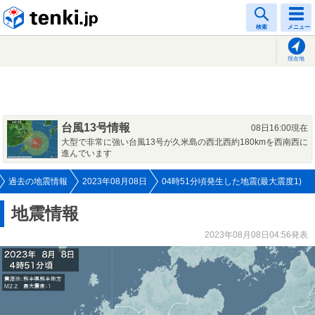
tenki.jp
検索
メニュー
現在地
台風13号情報
08日16:00現在
大型で非常に強い台風13号が久米島の西北西約180kmを西南西に
進んでいます
過去の地震情報
2023年08月08日
04時51分頃発生した地震(最大震度1)
地震情報
2023年08月08日04:56発表