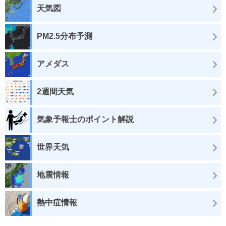
天気図
PM2.5分布予測
アメダス
2週間天気
気象予報士のポイント解説
世界天気
地震情報
熱中症情報