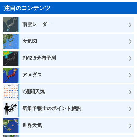
注目のコンテンツ
雨雲レーダー
天気図
PM2.5分布予測
アメダス
2週間天気
気象予報士のポイント解説
世界天気