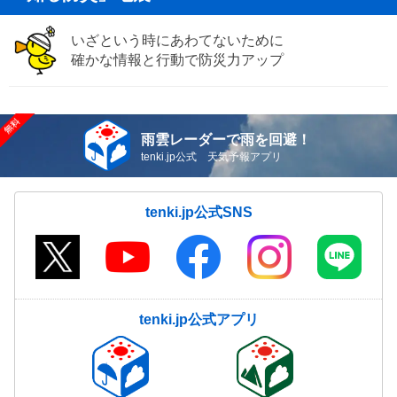
いざという時にあわてないために
確かな情報と行動で防災力アップ
雨雲レーダーで雨を回避！
tenki.jp公式 天気予報アプリ
tenki.jp公式SNS
tenki.jp公式アプリ