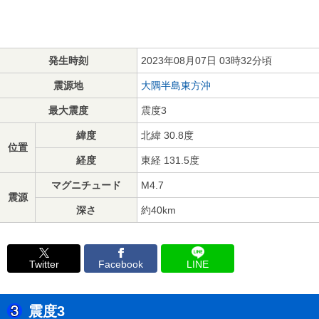
発生時刻
2023年08月07日 03時32分頃
震源地
大隅半島東方沖
最大震度
震度3
緯度
北緯 30.8度
位置
経度
東経 131.5度
マグニチュード
M4.7
震源
深さ
約40km
Twitter
Facebook
LINE
震度3