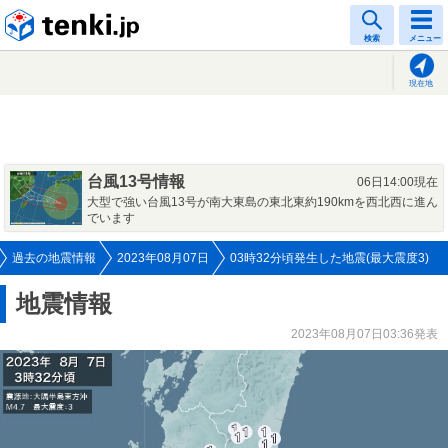
tenki.jp
検索
メニュー
現在地
台風13号情報
06日14:00現在
大型で強い台風13号が南大東島の東北東約190kmを西北西に進ん
でいます
過去の地震情報
2023年08月07日
03時32分頃発生した地震(最大震度3)
地震情報
2023年08月07日03:36発表