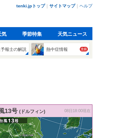
tenki.jpトップ
｜
サイトマップ
｜
ヘルプ
天気
季節特集
天気ニュース
象予報士の解説
熱中症情報
注目
風13号
(ドルフィン)
08日18:00現在