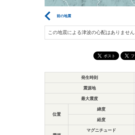
前の地震
この地震による津波の心配はありません
発生時刻
震源地
最大震度
緯度
位置
経度
マグニチュード