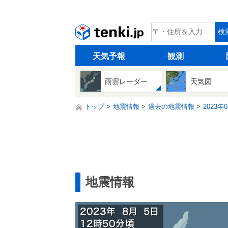
tenki.jp
検
天気予報
観測
雨雲レーダー
天気図
トップ
地震情報
過去の地震情報
2023年
地震情報