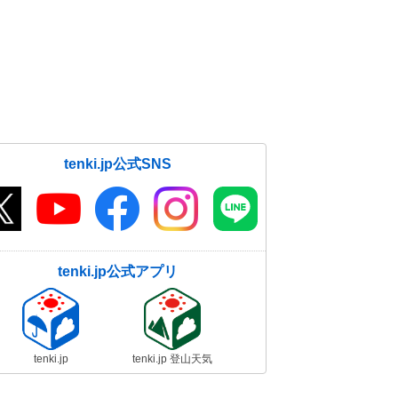
tenki.jp公式SNS
tenki.jp公式アプリ
tenki.jp
tenki.jp 登山天気