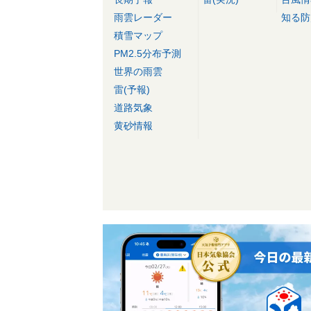
雨雲レーダー
知る防
積雪マップ
PM2.5分布予測
世界の雨雲
雷(予報)
道路気象
黄砂情報