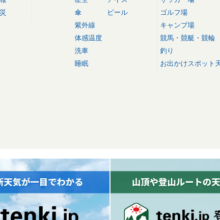
災
傘
ビール
ゴルフ場
紫外線
キャンプ場
体感温度
競馬・競艇・競輪
洗車
釣り
睡眠
お出かけスポット