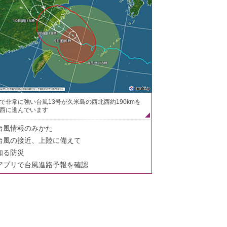
で非常に強い台風13号が久米島の西北西約190kmを
西に進んでいます
台風情報のみかた
台風の接近、上陸に備えて
知る防災
アプリで台風進路予報を確認