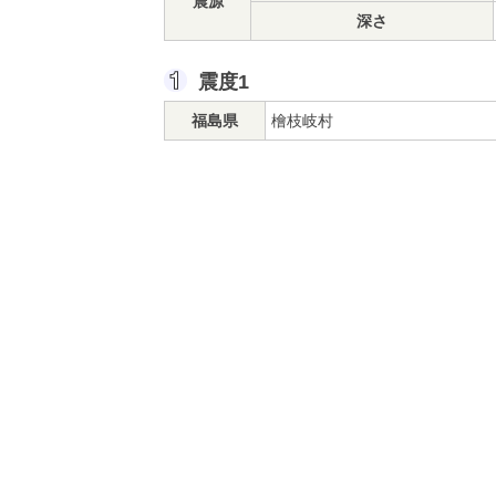
震源
深さ
震度1
福島県
檜枝岐村