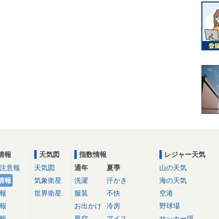
情報
天気図
指数情報
レジャー天気
注意報
天気図
通年
夏季
山の天気
情報
気象衛星
洗濯
汗かき
海の天気
報
世界衛星
服装
不快
空港
報
お出かけ
冷房
野球場
報
星空
アイス
サッカー場