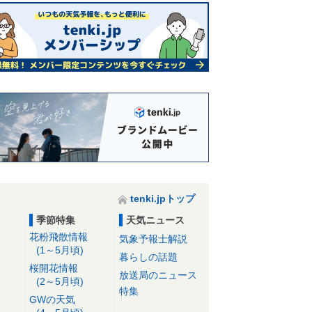
tenki.jpトップ
季節特集
天気ニュース
花粉飛散情報
気象予報士解説
(1～5月頃)
暮らしの話題
桜開花情報
放送局のニュース
(2～5月頃)
特集
GWの天気