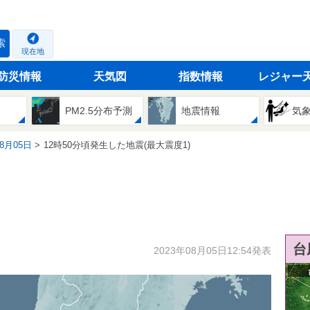
索
現在地
防災情報
天気図
指数情報
レジャー
PM2.5分布予測
地震情報
気
08月05日
12時50分頃発生した地震(最大震度1)
台
2023年08月05日12:54発表