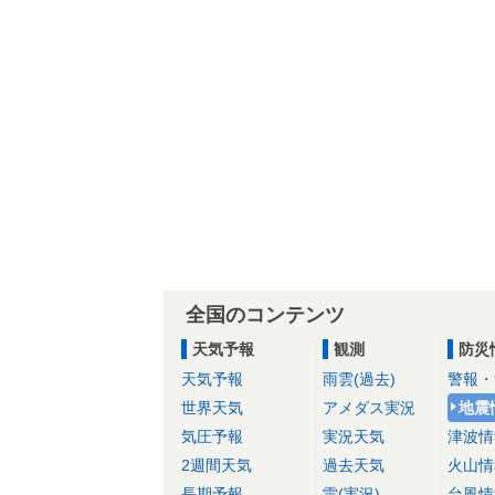
全国のコンテンツ
天気予報
観測
防災
天気予報
雨雲(過去)
警報・
世界天気
アメダス実況
地震
気圧予報
実況天気
津波情
2週間天気
過去天気
火山情
長期予報
雷(実況)
台風情