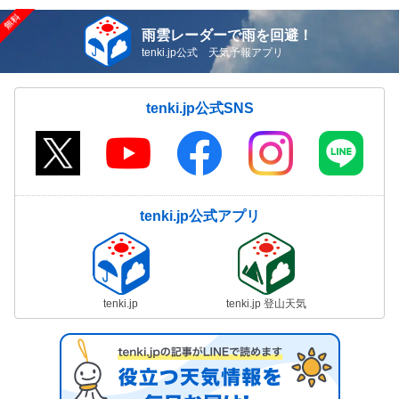
雨雲レーダーで雨を回避！
tenki.jp公式 天気予報アプリ
tenki.jp公式SNS
tenki.jp公式アプリ
tenki.jp
tenki.jp 登山天気