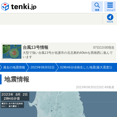
tenki.jp
検索
メニュー
現在地
台風13号情報
07日13:00現在
大型で強い台風13号が名護市の北北東約40kmを西南西に進んで
います
過去の地震情報
2023年08月02日
02時46分頃発生した地震(最大震度1)
地震情報
2023年08月02日02:49発表