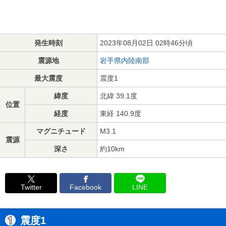
発生時刻
2023年08月02日 02時46分頃
震源地
岩手県内陸南部
最大震度
震度1
緯度
北緯 39.1度
位置
経度
東経 140.9度
マグニチュード
M3.1
震源
深さ
約10km
Twitter
Facebook
LINE
震度1