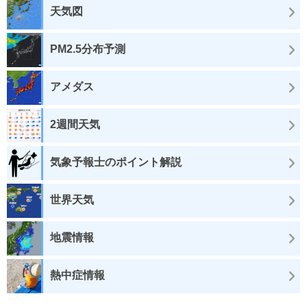
天気図
PM2.5分布予測
アメダス
2週間天気
気象予報士のポイント解説
世界天気
地震情報
熱中症情報