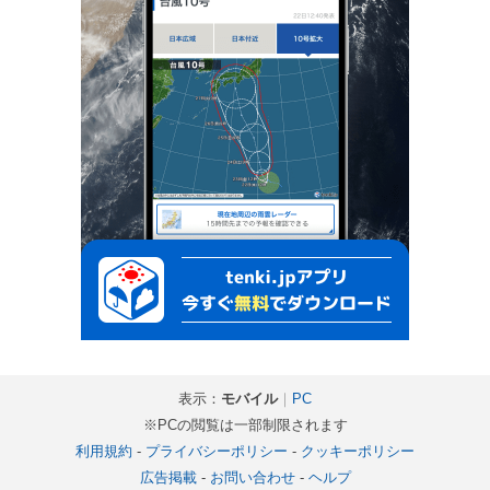
表示：
モバイル
｜
PC
※PCの閲覧は一部制限されます
利用規約
-
プライバシーポリシー
-
クッキーポリシー
広告掲載
-
お問い合わせ
-
ヘルプ