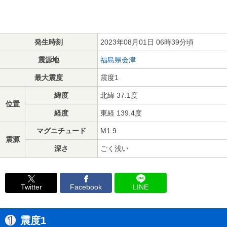
発生時刻
2023年08月01日 06時39分頃
震源地
福島県会津
最大震度
震度1
緯度
北緯 37.1度
位置
経度
東経 139.4度
マグニチュード
M1.9
震源
深さ
ごく浅い
Twitter
Facebook
LINE
震度1