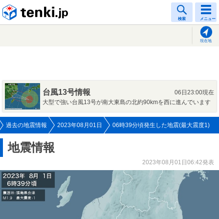
tenki.jp
検索
メニュー
現在地
台風13号情報
06日23:00現在
大型で強い台風13号が南大東島の北約90kmを西に進んでいます
過去の地震情報
2023年08月01日
06時39分頃発生した地震(最大震度1)
地震情報
2023年08月01日06:42発表