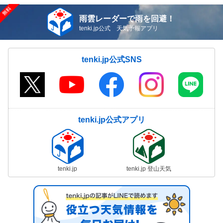
雨雲レーダーで雨を回避！
tenki.jp公式 天気予報アプリ
tenki.jp公式SNS
tenki.jp公式アプリ
tenki.jp
tenki.jp 登山天気