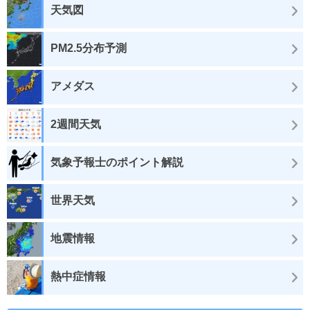
天気図
PM2.5分布予測
アメダス
2週間天気
気象予報士のポイント解説
世界天気
地震情報
熱中症情報