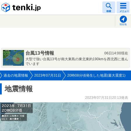
tenki.jp
検索
メニュー
現在地
台風13号情報
06日14:00現在
大型で強い台風13号が南大東島の東北東約190kmを西北西に進ん
でいます
過去の地震情報
2023年07月31日
20時08分頃発生した地震(最大震度1)
地震情報
2023年07月31日20:13発表