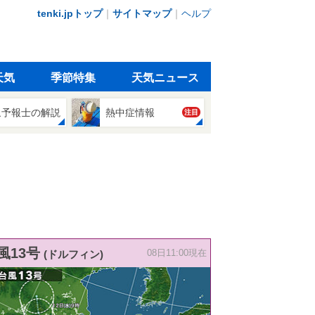
tenki.jpトップ
｜
サイトマップ
｜
ヘルプ
天気
季節特集
天気ニュース
象予報士の解説
熱中症情報
注目
風13号
(ドルフィン)
08日11:00現在