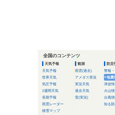
全国のコンテンツ
天気予報
観測
防災
天気予報
雨雲(過去)
警報・
世界天気
アメダス実況
地震
気圧予報
実況天気
津波情
2週間天気
過去天気
火山情
長期予報
雷(実況)
台風情
雨雲レーダー
知る防
積雪マップ