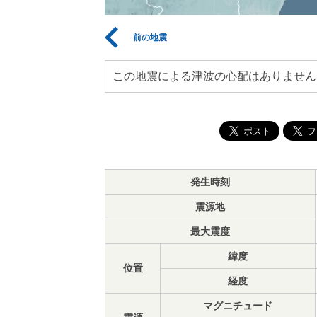
前の地震
この地震による津波の心配はありません
発生時刻
震源地
最大震度
緯度
位置
経度
マグニチュード