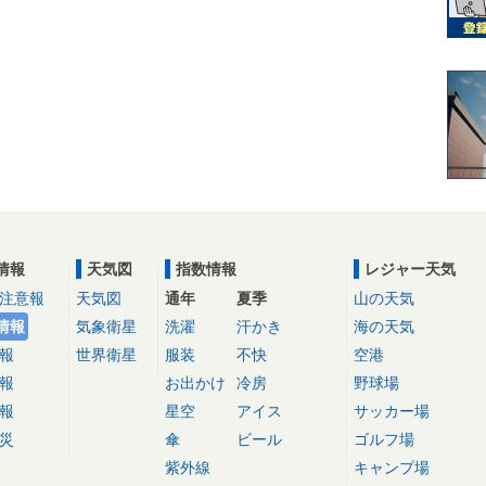
情報
天気図
指数情報
レジャー天気
注意報
天気図
通年
夏季
山の天気
情報
気象衛星
洗濯
汗かき
海の天気
報
世界衛星
服装
不快
空港
報
お出かけ
冷房
野球場
報
星空
アイス
サッカー場
災
傘
ビール
ゴルフ場
紫外線
キャンプ場