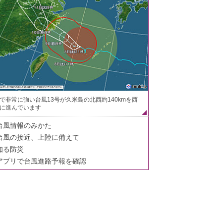
で非常に強い台風13号が久米島の北西約140kmを西
に進んでいます
台風情報のみかた
台風の接近、上陸に備えて
知る防災
アプリで台風進路予報を確認