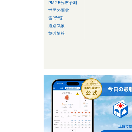
PM2.5分布予測
世界の雨雲
雷(予報)
道路気象
黄砂情報