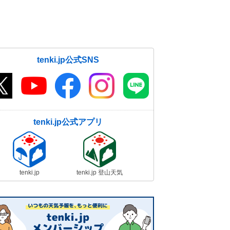
tenki.jp公式SNS
tenki.jp公式アプリ
tenki.jp
tenki.jp 登山天気