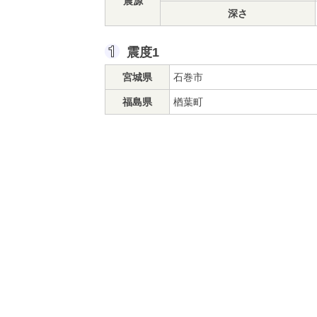
震源
深さ
震度1
宮城県
石巻市
福島県
楢葉町