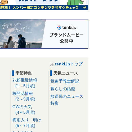
tenki.jpトップ
季節特集
天気ニュース
花粉飛散情報
気象予報士解説
(1～5月頃)
暮らしの話題
桜開花情報
放送局のニュース
(2～5月頃)
特集
GWの天気
(4～5月頃)
梅雨入り・明け
(5～7月頃)