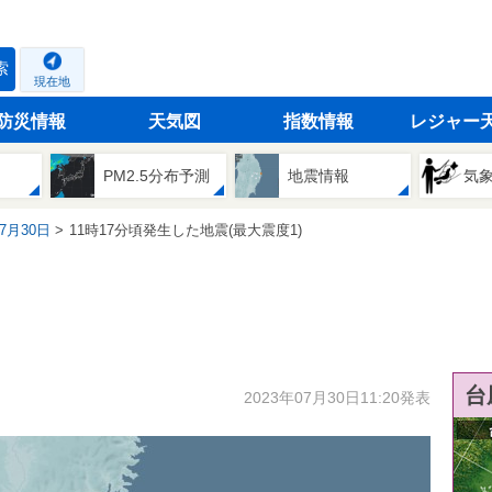
索
現在地
防災情報
天気図
指数情報
レジャー
PM2.5分布予測
地震情報
気
07月30日
11時17分頃発生した地震(最大震度1)
台
2023年07月30日11:20発表