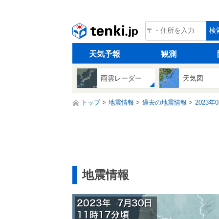
tenki.jp
検
天気予報
観測
雨雲レーダー
天気図
トップ
地震情報
過去の地震情報
2023年
地震情報