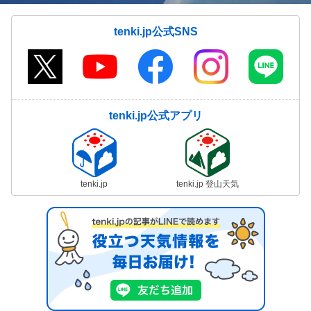
tenki.jp公式SNS
tenki.jp公式アプリ
tenki.jp
tenki.jp 登山天気