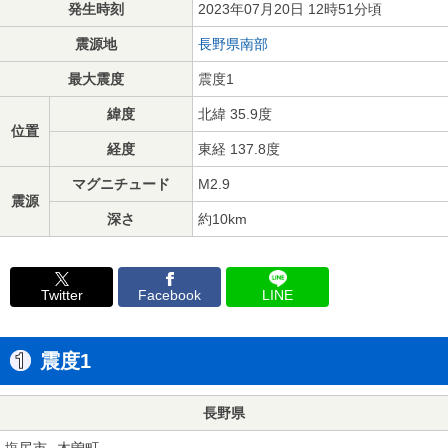
発生時刻
2023年07月20日 12時51分頃
震源地
長野県南部
最大震度
震度1
緯度
北緯 35.9度
位置
経度
東経 137.8度
マグニチュード
M2.9
震源
深さ
約10km
Twitter
Facebook
LINE
震度1
長野県
塩尻市
木曽町