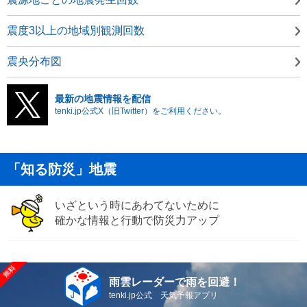
震度3以上の地域別観測回数
震央分布図
最新の地震情報を配信
tenki.jp公式X（旧Twitter）をご利用ください。
「知る防災」地震
いざという時にあわてないために
確かな情報と行動で防災力アップ
雨雲レーダーで雨を回避！
tenki.jp公式 天気予報アプリ