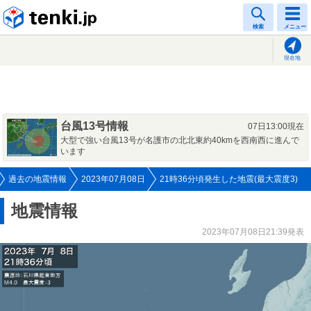
tenki.jp
検索
メニュー
現在地
台風13号情報
07日13:00現在
大型で強い台風13号が名護市の北北東約40kmを西南西に進んで
います
過去の地震情報
2023年07月08日
21時36分頃発生した地震(最大震度3)
地震情報
2023年07月08日21:39発表