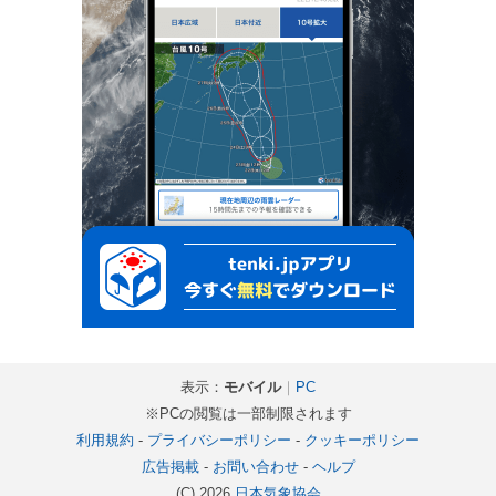
表示：
モバイル
｜
PC
※PCの閲覧は一部制限されます
利用規約
-
プライバシーポリシー
-
クッキーポリシー
広告掲載
-
お問い合わせ
-
ヘルプ
(C) 2026
日本気象協会