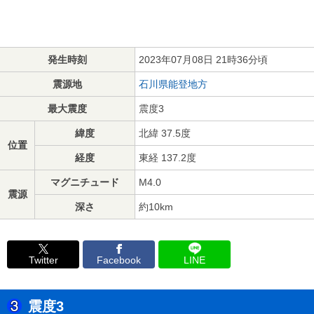
発生時刻
2023年07月08日 21時36分頃
震源地
石川県能登地方
最大震度
震度3
緯度
北緯 37.5度
位置
経度
東経 137.2度
マグニチュード
M4.0
震源
深さ
約10km
Twitter
Facebook
LINE
震度3