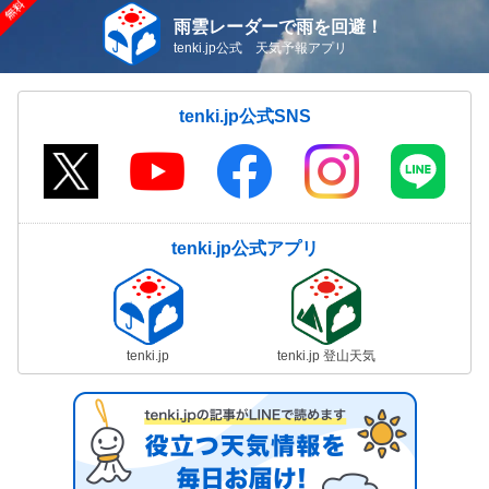
雨雲レーダーで雨を回避！
tenki.jp公式 天気予報アプリ
tenki.jp公式SNS
tenki.jp公式アプリ
tenki.jp
tenki.jp 登山天気