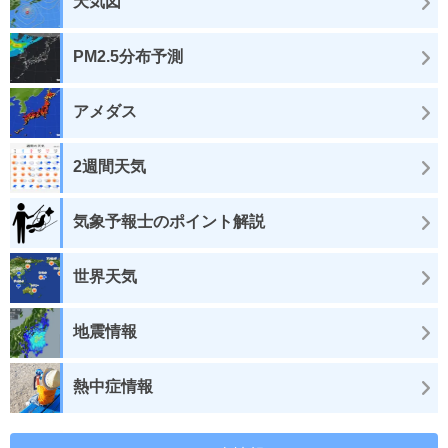
天気図
PM2.5分布予測
アメダス
2週間天気
気象予報士のポイント解説
世界天気
地震情報
熱中症情報