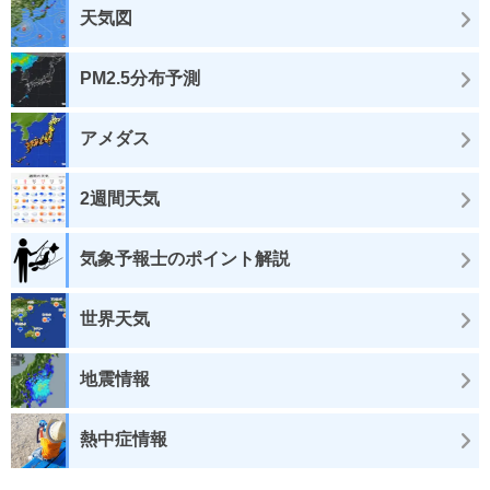
天気図
PM2.5分布予測
アメダス
2週間天気
気象予報士のポイント解説
世界天気
地震情報
熱中症情報