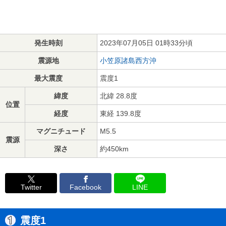
発生時刻
2023年07月05日 01時33分頃
震源地
小笠原諸島西方沖
最大震度
震度1
緯度
北緯 28.8度
位置
経度
東経 139.8度
マグニチュード
M5.5
震源
深さ
約450km
Twitter
Facebook
LINE
震度1