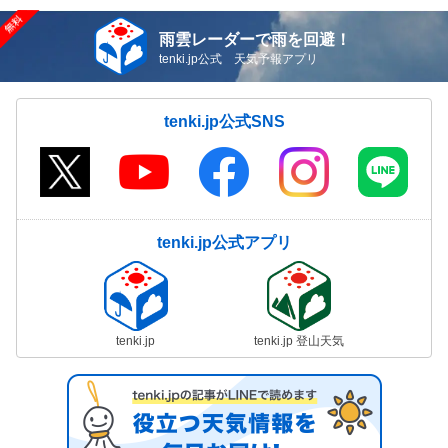
雨雲レーダーで雨を回避！
tenki.jp公式 天気予報アプリ
tenki.jp公式SNS
tenki.jp公式アプリ
tenki.jp
tenki.jp 登山天気