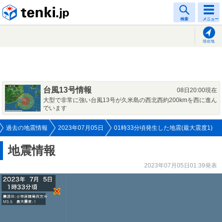
tenki.jp
検索
メニュー
現在地
台風13号情報
08日20:00現在
大型で非常に強い台風13号が久米島の西北西約200kmを西に進ん
でいます
過去の地震情報
2023年07月05日
01時33分頃発生した地震(最大震度1)
地震情報
2023年07月05日01:39発表