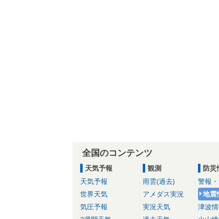
全国のコンテンツ
天気予報
観測
防災
天気予報
雨雲(過去)
警報・
世界天気
アメダス実況
地震
気圧予報
実況天気
津波情