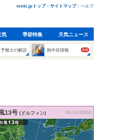
tenki.jpトップ
｜
サイトマップ
｜
ヘルプ
天気
季節特集
天気ニュース
象予報士の解説
熱中症情報
注目
風13号
(ドルフィン)
06日14:00現在