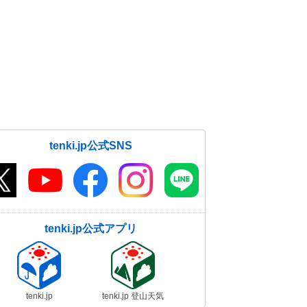
tenki.jp公式SNS
tenki.jp公式アプリ
tenki.jp
tenki.jp 登山天気