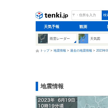
tenki.jp
検
天気予報
観測
雨雲レーダー
天気図
トップ
地震情報
過去の地震情報
2023年
地震情報