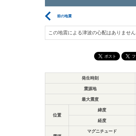
前の地震
この地震による津波の心配はありません
発生時刻
震源地
最大震度
緯度
位置
経度
マグニチュード