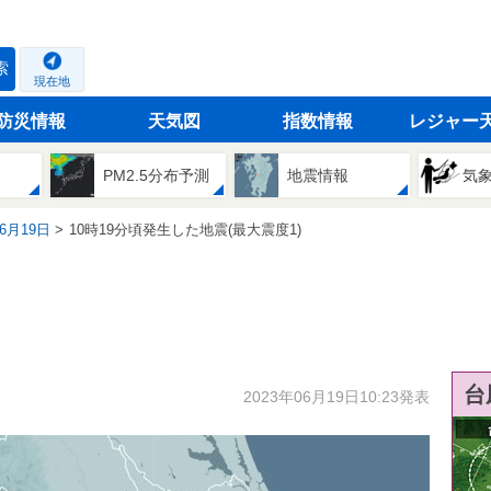
索
現在地
防災情報
天気図
指数情報
レジャー
PM2.5分布予測
地震情報
気
06月19日
10時19分頃発生した地震(最大震度1)
台
2023年06月19日10:23発表