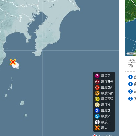
大型
西に