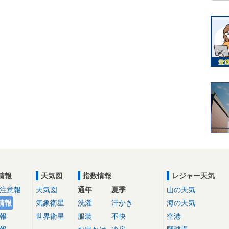
情報
天気図
指数情報
レジャー天気
注意報
天気図
通年
夏季
山の天気
情報
気象衛星
洗濯
汗かき
海の天気
報
世界衛星
服装
不快
空港