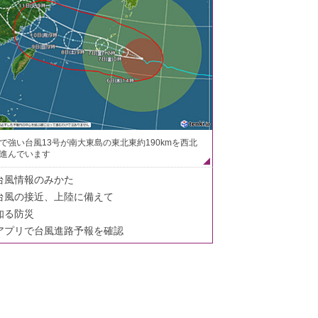
で強い台風13号が南大東島の東北東約190kmを西北
進んでいます
台風情報のみかた
台風の接近、上陸に備えて
知る防災
アプリで台風進路予報を確認