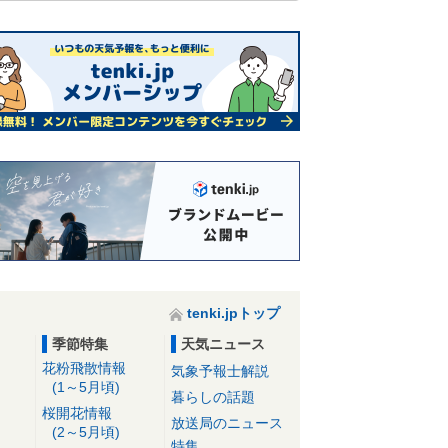
tenki.jpトップ
季節特集
天気ニュース
花粉飛散情報
気象予報士解説
(1～5月頃)
暮らしの話題
桜開花情報
放送局のニュース
(2～5月頃)
特集