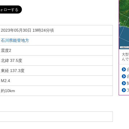
2023年05月30日 19時24分頃
石川県能登地方
震度2
大型
んで
北緯 37.5度
東経 137.3度
M2.4
約10km