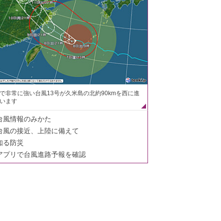
で非常に強い台風13号が久米島の北約90kmを西に進
います
台風情報のみかた
台風の接近、上陸に備えて
知る防災
アプリで台風進路予報を確認