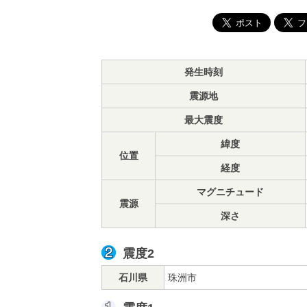
発生時刻
震源地
最大震度
緯度
位置
経度
マグニチュード
震源
深さ
震度2
石川県
珠洲市