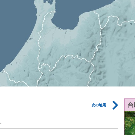
台
次の地震
。