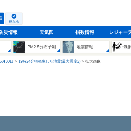
索
現在地
防災情報
天気図
指数情報
レジャー
PM2.5分布予測
地震情報
気
05月30日
19時24分頃発生した地震(最大震度2)
拡大画像