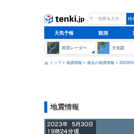
tenki.jp
検
天気予報
観測
雨雲レーダー
天気図
トップ
地震情報
過去の地震情報
2023年
地震情報