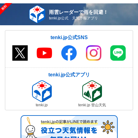
雨雲レーダーで雨を回避！
tenki.jp公式 天気予報アプリ
tenki.jp公式SNS
tenki.jp公式アプリ
tenki.jp
tenki.jp 登山天気