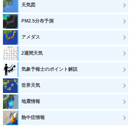
天気図
PM2.5分布予測
アメダス
2週間天気
気象予報士のポイント解説
世界天気
地震情報
熱中症情報