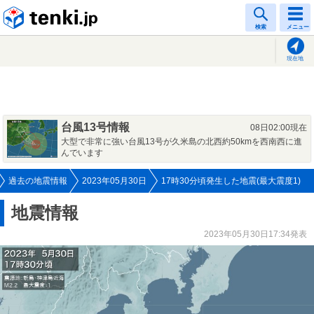
tenki.jp
検索
メニュー
現在地
台風13号情報
08日02:00現在
大型で非常に強い台風13号が久米島の北西約50kmを西南西に進
んでいます
過去の地震情報
2023年05月30日
17時30分頃発生した地震(最大震度1)
地震情報
2023年05月30日17:34発表