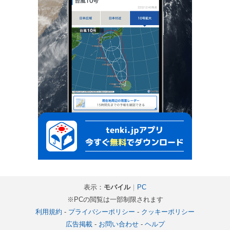
表示：
モバイル
｜
PC
※PCの閲覧は一部制限されます
利用規約
-
プライバシーポリシー
-
クッキーポリシー
広告掲載
-
お問い合わせ
-
ヘルプ