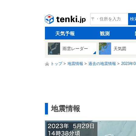
tenki.jp
検
天気予報
観測
雨雲レーダー
天気図
トップ
地震情報
過去の地震情報
2023年
地震情報