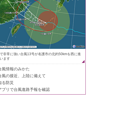
で非常に強い台風13号が名護市の北約50kmを西に進
います
台風情報のみかた
台風の接近、上陸に備えて
知る防災
アプリで台風進路予報を確認