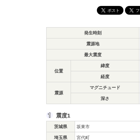
発生時刻
震源地
最大震度
緯度
位置
経度
マグニチュード
震源
深さ
震度1
茨城県
坂東市
埼玉県
宮代町