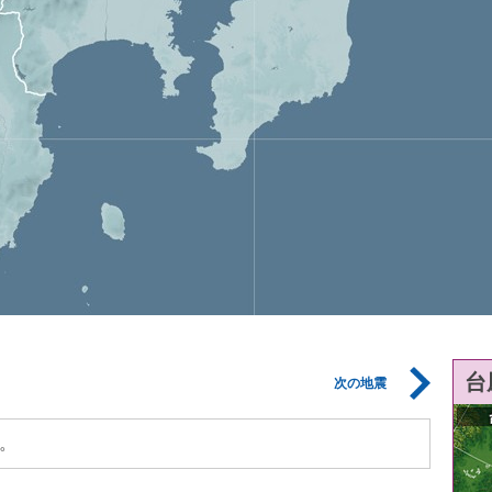
台
次の地震
。