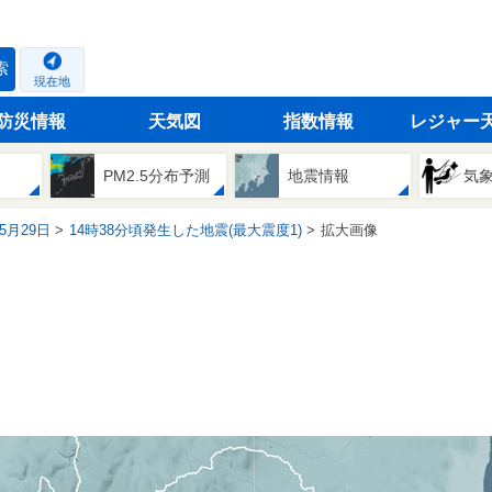
索
現在地
防災情報
天気図
指数情報
レジャー
PM2.5分布予測
地震情報
気
05月29日
14時38分頃発生した地震(最大震度1)
拡大画像