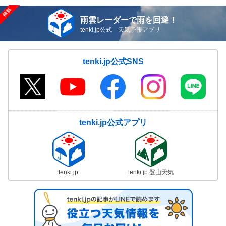
雨雲レーダーで雨を回避！
tenki.jp公式 天気予報アプリ
tenki.jp公式SNS
tenki.jp公式アプリ
tenki.jp
tenki.jp 登山天気