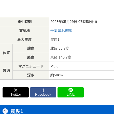
発生時刻
2023年05月29日 07時58分頃
震源地
千葉県北東部
最大震度
震度1
緯度
北緯 35.7度
位置
経度
東経 140.7度
マグニチュード
M3.6
震源
深さ
約50km
Twitter
Facebook
LINE
震度1