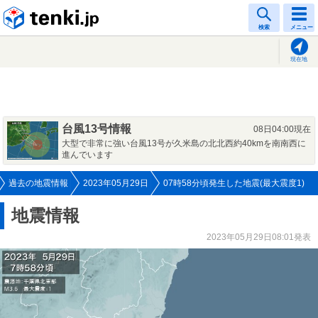
tenki.jp
検索
メニュー
現在地
台風13号情報
08日04:00現在
大型で非常に強い台風13号が久米島の北北西約40kmを南南西に
進んでいます
過去の地震情報
2023年05月29日
07時58分頃発生した地震(最大震度1)
地震情報
2023年05月29日08:01発表