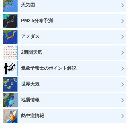
天気図
PM2.5分布予測
アメダス
2週間天気
気象予報士のポイント解説
世界天気
地震情報
熱中症情報