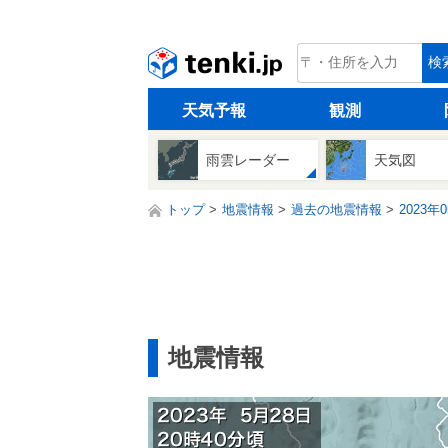
tenki.jp
検
天気予報
観測
雨雲レーダー
天気図
トップ
地震情報
過去の地震情報
2023年
地震情報