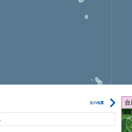
台
次の地震
。