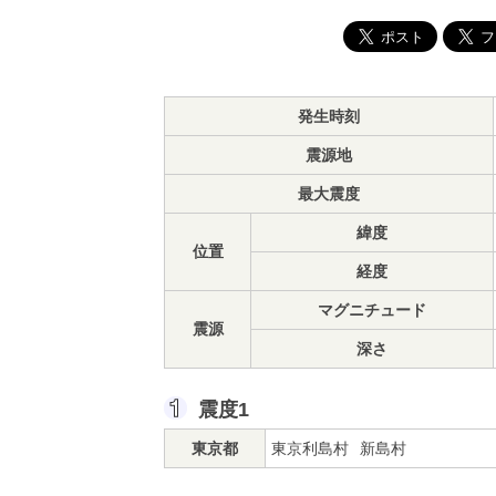
発生時刻
震源地
最大震度
緯度
位置
経度
マグニチュード
震源
深さ
震度1
東京都
東京利島村
新島村