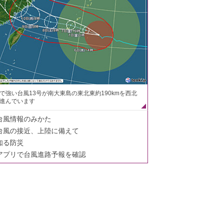
で強い台風13号が南大東島の東北東約190kmを西北
進んでいます
台風情報のみかた
台風の接近、上陸に備えて
知る防災
アプリで台風進路予報を確認