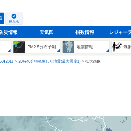
索
現在地
防災情報
天気図
指数情報
レジャー
PM2.5分布予測
地震情報
気
05月28日
20時40分頃発生した地震(最大震度1)
拡大画像