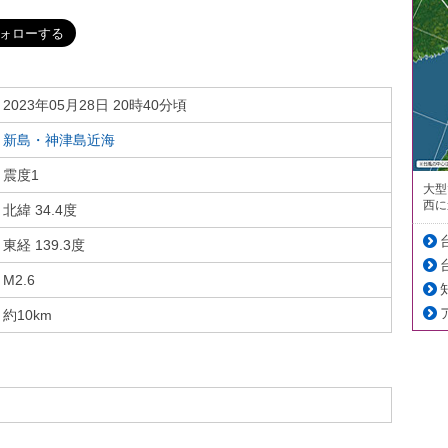
2023年05月28日 20時40分頃
新島・神津島近海
震度1
大型
西に
北緯 34.4度
東経 139.3度
M2.6
約10km