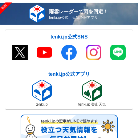
雨雲レーダーで雨を回避！
tenki.jp公式 天気予報アプリ
tenki.jp公式SNS
tenki.jp公式アプリ
tenki.jp
tenki.jp 登山天気