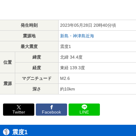
発生時刻
2023年05月28日 20時40分頃
震源地
新島・神津島近海
最大震度
震度1
緯度
北緯 34.4度
位置
経度
東経 139.3度
マグニチュード
M2.6
震源
深さ
約10km
Twitter
Facebook
LINE
震度1