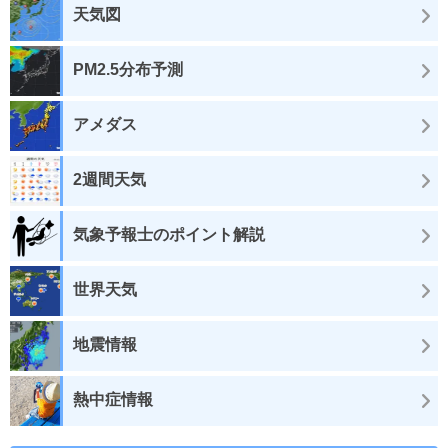
天気図
PM2.5分布予測
アメダス
2週間天気
気象予報士のポイント解説
世界天気
地震情報
熱中症情報