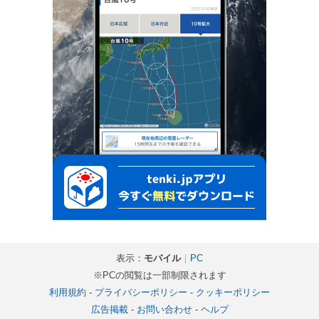
表示：
モバイル
｜
PC
※PCの閲覧は一部制限されます
利用規約
-
プライバシーポリシー
-
クッキーポリシー
広告掲載
-
お問い合わせ
-
ヘルプ