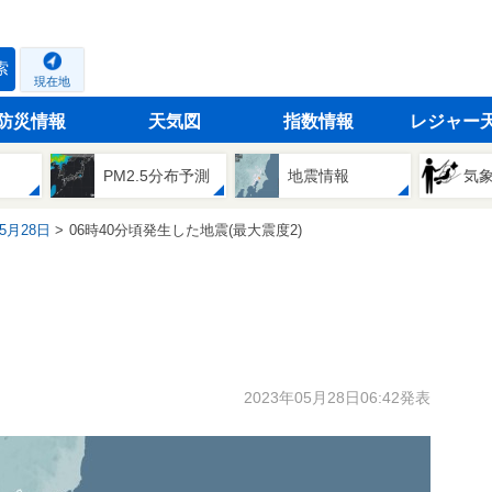
索
現在地
防災情報
天気図
指数情報
レジャー
PM2.5分布予測
地震情報
気
05月28日
06時40分頃発生した地震(最大震度2)
2023年05月28日06:42発表