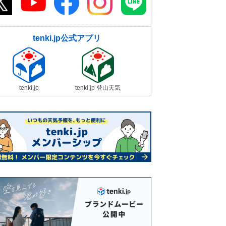
tenki.jp公式アプリ
tenki.jp
tenki.jp 登山天気