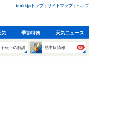
tenki.jpトップ
｜
サイトマップ
｜
ヘルプ
天気
季節特集
天気ニュース
象予報士の解説
熱中症情報
注目