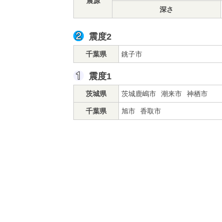
震源
深さ
震度2
千葉県
銚子市
震度1
茨城県
茨城鹿嶋市
潮来市
神栖市
千葉県
旭市
香取市