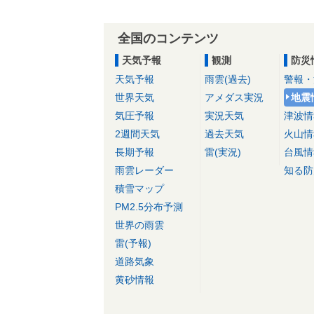
全国のコンテンツ
天気予報
観測
防災
天気予報
雨雲(過去)
警報・
世界天気
アメダス実況
地震
気圧予報
実況天気
津波情
2週間天気
過去天気
火山情
長期予報
雷(実況)
台風情
雨雲レーダー
知る防
積雪マップ
PM2.5分布予測
世界の雨雲
雷(予報)
道路気象
黄砂情報