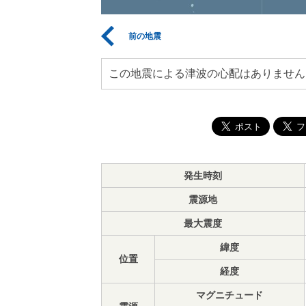
前の地震
この地震による津波の心配はありません
発生時刻
震源地
最大震度
緯度
位置
経度
マグニチュード