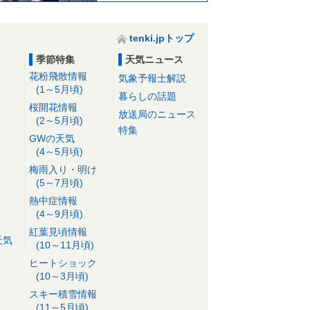
tenki.jpトップ
季節特集
天気ニュース
花粉飛散情報
気象予報士解説
(1～5月頃)
暮らしの話題
桜開花情報
放送局のニュース
(2～5月頃)
特集
GWの天気
(4～5月頃)
梅雨入り・明け
(5～7月頃)
熱中症情報
(4～9月頃)
紅葉見頃情報
天気
(10～11月頃)
ヒートショック
(10～3月頃)
スキー積雪情報
(11～5月頃)