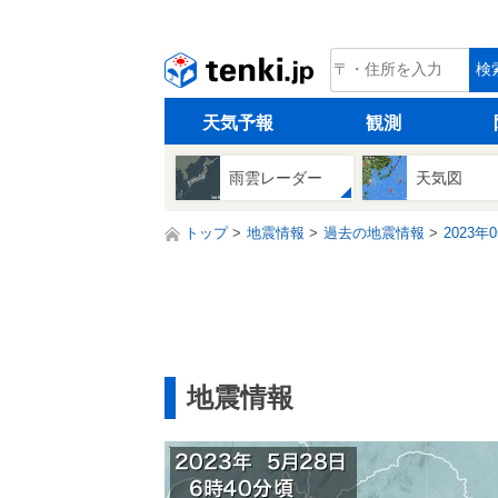
tenki.jp
検
天気予報
観測
雨雲レーダー
天気図
トップ
地震情報
過去の地震情報
2023年
地震情報