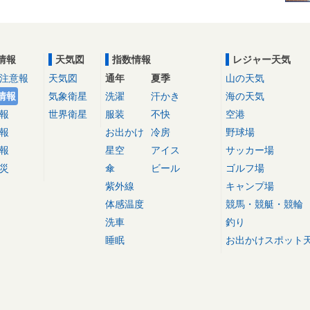
情報
天気図
指数情報
レジャー天気
注意報
天気図
通年
夏季
山の天気
情報
気象衛星
洗濯
汗かき
海の天気
報
世界衛星
服装
不快
空港
報
お出かけ
冷房
野球場
報
星空
アイス
サッカー場
災
傘
ビール
ゴルフ場
紫外線
キャンプ場
体感温度
競馬・競艇・競輪
洗車
釣り
睡眠
お出かけスポット