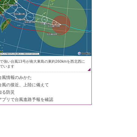
で強い台風13号が南大東島の東約260kmを西北西に
でいます
台風情報のみかた
台風の接近、上陸に備えて
知る防災
アプリで台風進路予報を確認