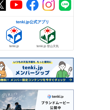
tenki.jp公式アプリ
tenki.jp
tenki.jp 登山天気