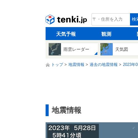
tenki.jp
検
天気予報
観測
雨雲レーダー
天気図
トップ
地震情報
過去の地震情報
2023年
地震情報