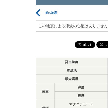
前の地震
この地震による津波の心配はありません
発生時刻
震源地
最大震度
緯度
位置
経度
マグニチュード