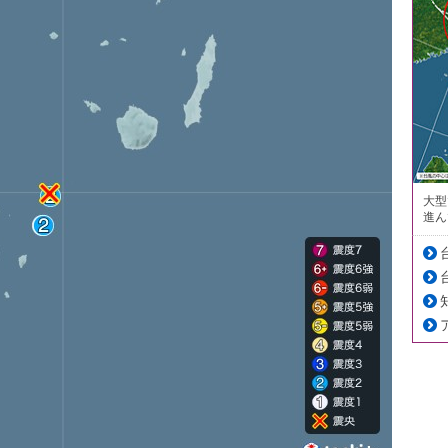
大型
進ん