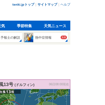
tenki.jpトップ
｜
サイトマップ
｜
ヘルプ
天気
季節特集
天気ニュース
象予報士の解説
熱中症情報
注目
風13号
(ドルフィン)
06日08:00現在