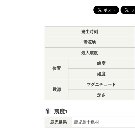
発生時刻
震源地
最大震度
緯度
位置
経度
マグニチュード
震源
深さ
震度1
鹿児島県
鹿児島十島村