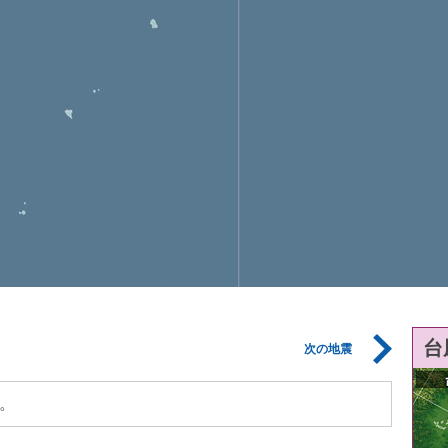
台
次の地震
。