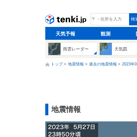
tenki.jp
検
天気予報
観測
雨雲レーダー
天気図
トップ
地震情報
過去の地震情報
2023年
地震情報