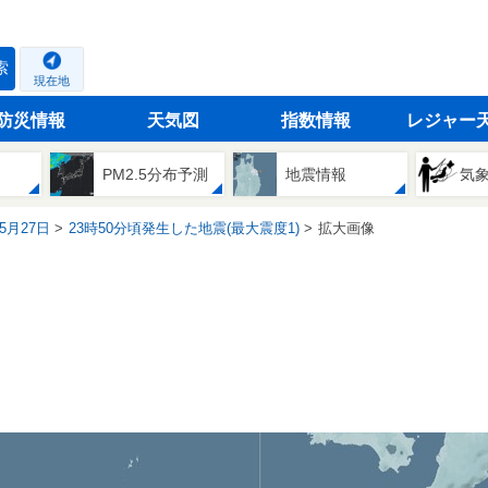
索
現在地
防災情報
天気図
指数情報
レジャー
PM2.5分布予測
地震情報
気
05月27日
23時50分頃発生した地震(最大震度1)
拡大画像