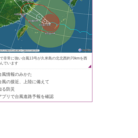
で非常に強い台風13号が久米島の北北西約70kmを西
んでいます
台風情報のみかた
台風の接近、上陸に備えて
知る防災
アプリで台風進路予報を確認