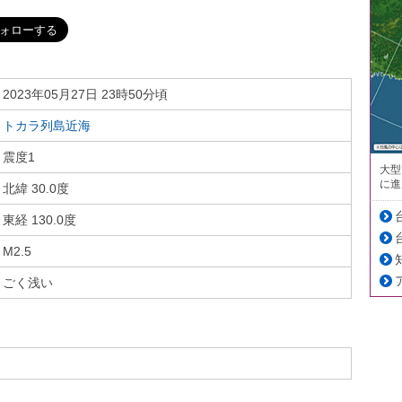
2023年05月27日 23時50分頃
トカラ列島近海
震度1
大型
に進
北緯 30.0度
東経 130.0度
M2.5
ごく浅い