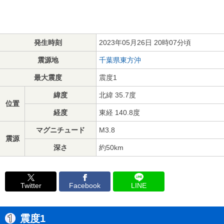
発生時刻
2023年05月26日 20時07分頃
震源地
千葉県東方沖
最大震度
震度1
緯度
北緯 35.7度
位置
経度
東経 140.8度
マグニチュード
M3.8
震源
深さ
約50km
Twitter
Facebook
LINE
震度1