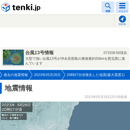
tenki.jp
検索
メニュー
現在地
台風13号情報
07日08:00現在
大型で強い台風13号が沖永良部島の東南東約50kmを西北西に進
んでいます
過去の地震情報
2023年05月26日
20時07分頃発生した地震(最大震度1)
地震情報
2023年05月26日20:09発表