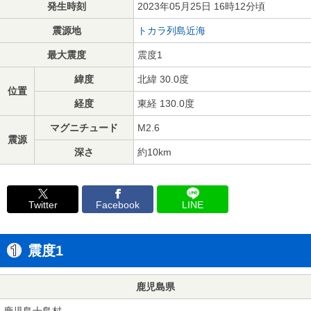
発生時刻
2023年05月25日 16時12分頃
震源地
トカラ列島近海
最大震度
震度1
緯度
北緯 30.0度
位置
経度
東経 130.0度
マグニチュード
M2.6
震源
深さ
約10km
Twitter
Facebook
LINE
震度1
鹿児島県
鹿児島十島村