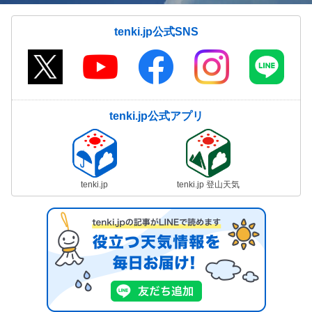
tenki.jp公式SNS
tenki.jp公式アプリ
tenki.jp
tenki.jp 登山天気