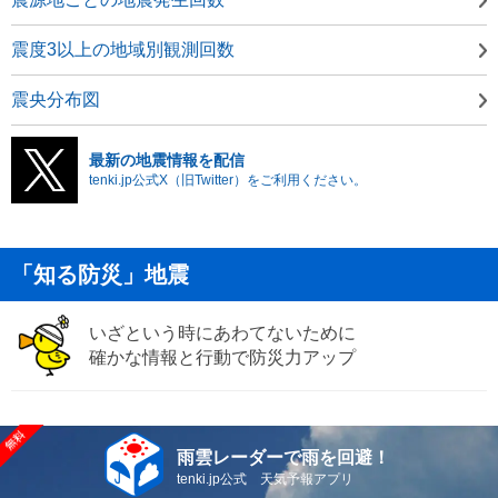
震度3以上の地域別観測回数
震央分布図
最新の地震情報を配信
tenki.jp公式X（旧Twitter）をご利用ください。
「知る防災」地震
いざという時にあわてないために
確かな情報と行動で防災力アップ
雨雲レーダーで雨を回避！
tenki.jp公式 天気予報アプリ