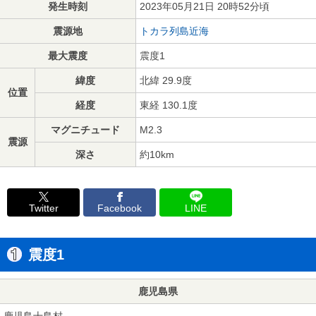
発生時刻
2023年05月21日 20時52分頃
震源地
トカラ列島近海
最大震度
震度1
緯度
北緯 29.9度
位置
経度
東経 130.1度
マグニチュード
M2.3
震源
深さ
約10km
Twitter
Facebook
LINE
震度1
鹿児島県
鹿児島十島村