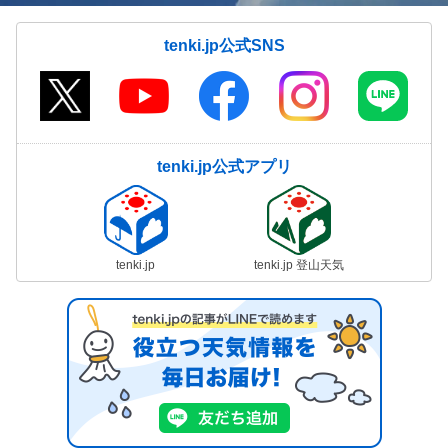
tenki.jp公式SNS
tenki.jp公式アプリ
tenki.jp
tenki.jp 登山天気