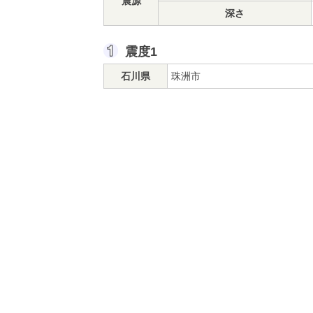
震源
深さ
震度1
石川県
珠洲市