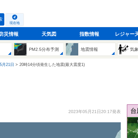
索
現在地
防災情報
天気図
指数情報
レジャー
PM2.5分布予測
地震情報
気
05月21日
20時14分頃発生した地震(最大震度1)
台
2023年05月21日20:17発表