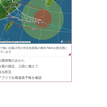
で強い台風13号が沖永良部島の東約70kmを西北西に
でいます
台風情報のみかた
台風の接近、上陸に備えて
知る防災
アプリで台風進路予報を確認