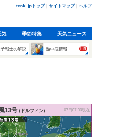
tenki.jpトップ
｜
サイトマップ
｜
ヘルプ
天気
季節特集
天気ニュース
象予報士の解説
熱中症情報
注目
風13号
(ドルフィン)
07日07:00現在