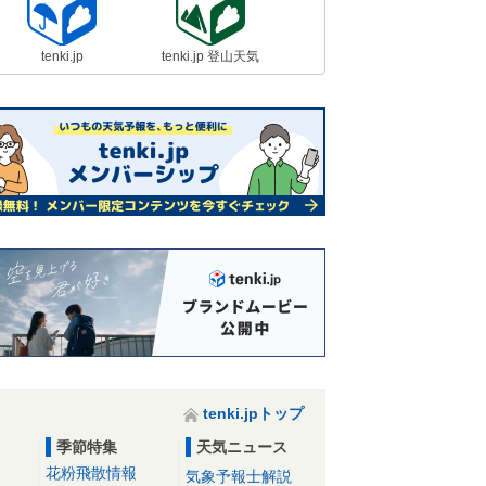
tenki.jp
tenki.jp 登山天気
tenki.jpトップ
季節特集
天気ニュース
花粉飛散情報
気象予報士解説