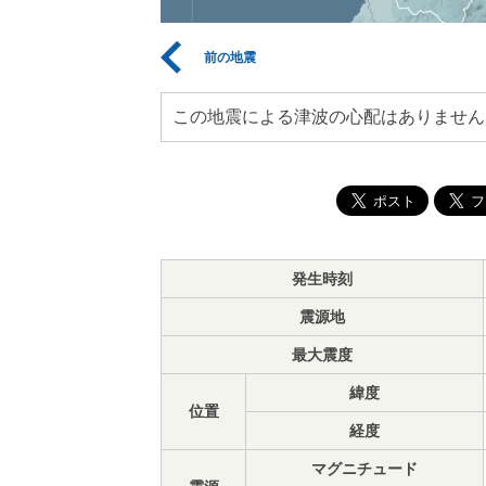
前の地震
この地震による津波の心配はありません
発生時刻
震源地
最大震度
緯度
位置
経度
マグニチュード