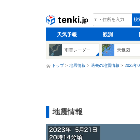
tenki.jp
検
天気予報
観測
雨雲レーダー
天気図
トップ
地震情報
過去の地震情報
2023年
地震情報