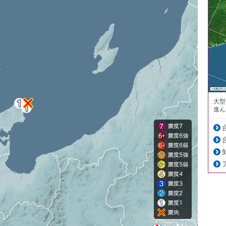
大型
進ん