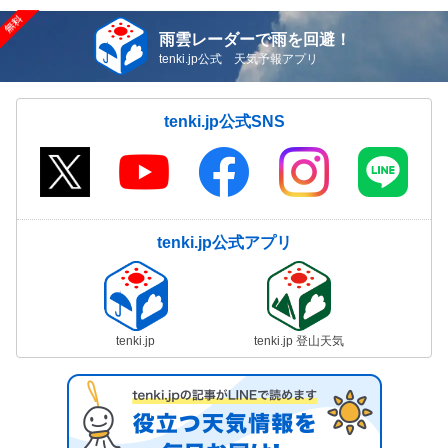
雨雲レーダーで雨を回避！
tenki.jp公式 天気予報アプリ
tenki.jp公式SNS
tenki.jp公式アプリ
tenki.jp
tenki.jp 登山天気