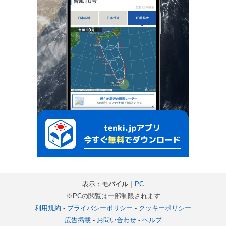
表示：
モバイル
｜
PC
※PCの閲覧は一部制限されます
利用規約
-
プライバシーポリシー
-
クッキーポリシー
広告掲載
-
お問い合わせ
-
ヘルプ