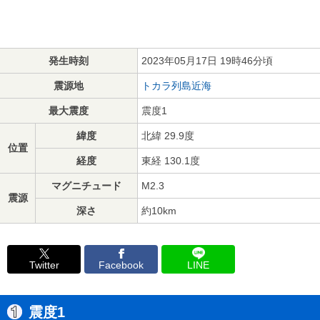
発生時刻
2023年05月17日 19時46分頃
震源地
トカラ列島近海
最大震度
震度1
緯度
北緯 29.9度
位置
経度
東経 130.1度
マグニチュード
M2.3
震源
深さ
約10km
Twitter
Facebook
LINE
震度1