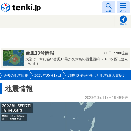
tenki.jp
検索
メニュー
現在地
台風13号情報
08日15:00現在
大型で非常に強い台風13号が久米島の西北西約170kmを西に進ん
でいます
過去の地震情報
2023年05月17日
19時46分頃発生した地震(最大震度1)
地震情報
2023年05月17日19:49発表