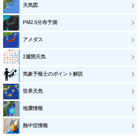
天気図
PM2.5分布予測
アメダス
2週間天気
気象予報士のポイント解説
世界天気
地震情報
熱中症情報