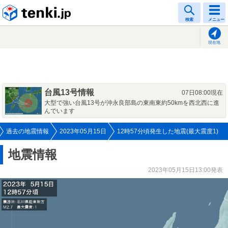
tenki.jp
検索
メニュー
現在地
台風13号情報
07日08:00現在
大型で強い台風13号が沖永良部島の東南東約50kmを西北西に進
んでいます
過去の地震情報
2023年05月15日
12時57分頃発生した地震(最大震度1)
地震情報
2023年05月15日13:00発表