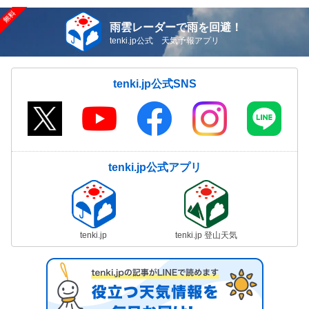
雨雲レーダーで雨を回避！
tenki.jp公式 天気予報アプリ
tenki.jp公式SNS
tenki.jp公式アプリ
tenki.jp
tenki.jp 登山天気