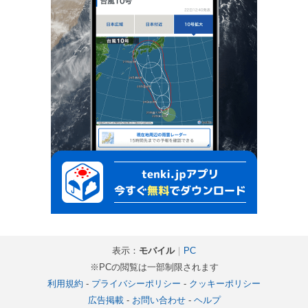
表示：
モバイル
｜
PC
※PCの閲覧は一部制限されます
利用規約
-
プライバシーポリシー
-
クッキーポリシー
広告掲載
-
お問い合わせ
-
ヘルプ