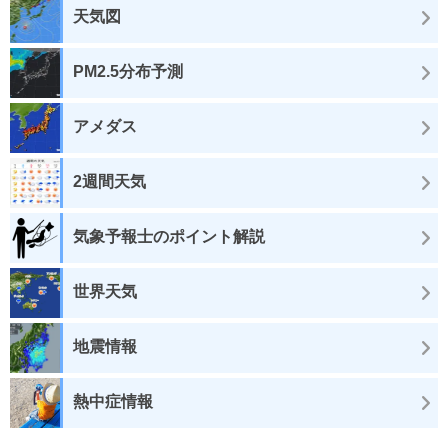
天気図
PM2.5分布予測
アメダス
2週間天気
気象予報士のポイント解説
世界天気
地震情報
熱中症情報