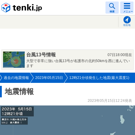
tenki.jp
検索
メニュー
現在地
台風13号情報
07日18:00現在
大型で非常に強い台風13号が名護市の北約50kmを西に進んでい
ます
過去の地震情報
2023年05月15日
12時21分頃発生した地震(最大震度1)
地震情報
2023年05月15日12:24発表