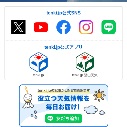
tenki.jp公式SNS
tenki.jp公式アプリ
tenki.jp
tenki.jp 登山天気