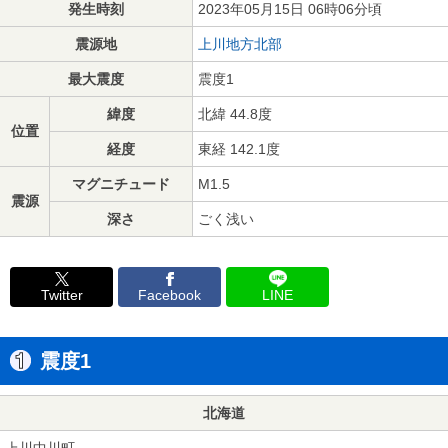
発生時刻
2023年05月15日 06時06分頃
震源地
上川地方北部
最大震度
震度1
緯度
北緯 44.8度
位置
経度
東経 142.1度
マグニチュード
M1.5
震源
深さ
ごく浅い
Twitter
Facebook
LINE
震度1
北海道
上川中川町