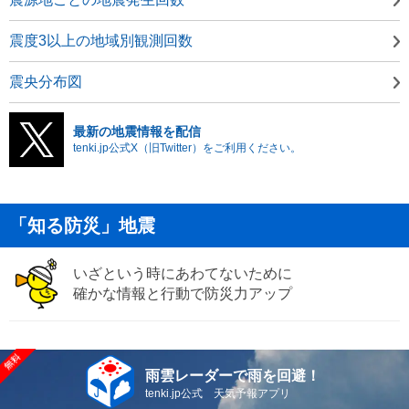
震度3以上の地域別観測回数
震央分布図
最新の地震情報を配信
tenki.jp公式X（旧Twitter）をご利用ください。
「知る防災」地震
いざという時にあわてないために
確かな情報と行動で防災力アップ
雨雲レーダーで雨を回避！
tenki.jp公式 天気予報アプリ