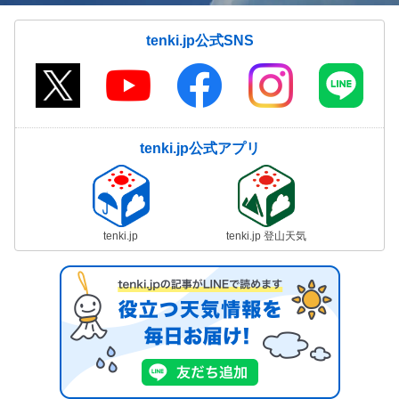
tenki.jp公式SNS
tenki.jp公式アプリ
tenki.jp
tenki.jp 登山天気