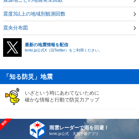
震度3以上の地域別観測回数
震央分布図
最新の地震情報を配信
tenki.jp公式X（旧Twitter）をご利用ください。
「知る防災」地震
いざという時にあわてないために
確かな情報と行動で防災力アップ
雨雲レーダーで雨を回避！
tenki.jp公式 天気予報アプリ