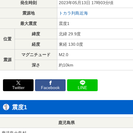
発生時刻
2023年05月13日 17時03分頃
震源地
トカラ列島近海
最大震度
震度1
緯度
北緯 29.9度
位置
経度
東経 130.0度
マグニチュード
M2.0
震源
深さ
約10km
Twitter
Facebook
LINE
震度1
鹿児島県
鹿児島十島村