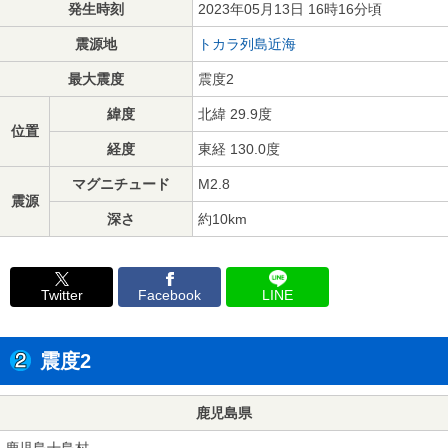
発生時刻
2023年05月13日 16時16分頃
震源地
トカラ列島近海
最大震度
震度2
緯度
北緯 29.9度
位置
経度
東経 130.0度
マグニチュード
M2.8
震源
深さ
約10km
Twitter
Facebook
LINE
震度2
鹿児島県
鹿児島十島村