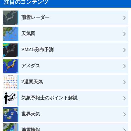
注目のコンテンツ
雨雲レーダー
天気図
PM2.5分布予測
アメダス
2週間天気
気象予報士のポイント解説
世界天気
地震情報