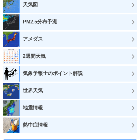
天気図
PM2.5分布予測
アメダス
2週間天気
気象予報士のポイント解説
世界天気
地震情報
熱中症情報