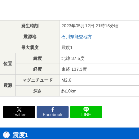
発生時刻
2023年05月12日 21時15分頃
震源地
石川県能登地方
最大震度
震度1
緯度
北緯 37.5度
位置
経度
東経 137.3度
マグニチュード
M2.6
震源
深さ
約10km
Twitter
Facebook
LINE
震度1