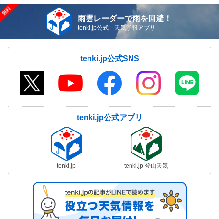
雨雲レーダーで雨を回避！
tenki.jp公式 天気予報アプリ
tenki.jp公式SNS
tenki.jp公式アプリ
tenki.jp
tenki.jp 登山天気