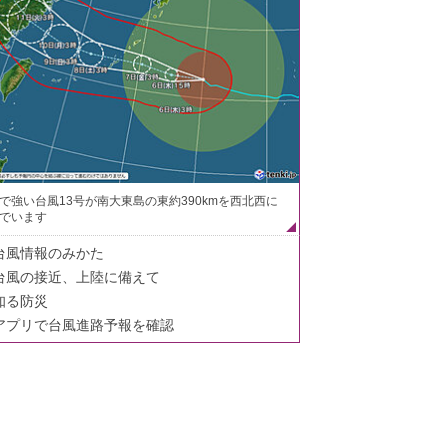
で強い台風13号が南大東島の東約390kmを西北西に
でいます
台風情報のみかた
台風の接近、上陸に備えて
知る防災
アプリで台風進路予報を確認