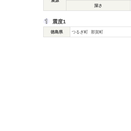
震源
深さ
震度1
徳島県
つるぎ町
那賀町