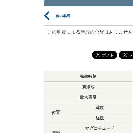
前の地震
この地震による津波の心配はありません
発生時刻
震源地
最大震度
緯度
位置
経度
マグニチュード