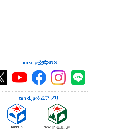
tenki.jp公式SNS
tenki.jp公式アプリ
tenki.jp
tenki.jp 登山天気