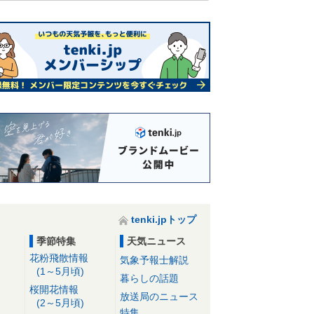
tenki.jpトップ
季節特集
天気ニュース
花粉飛散情報
気象予報士解説
(1～5月頃)
暮らしの話題
桜開花情報
放送局のニュース
(2～5月頃)
特集