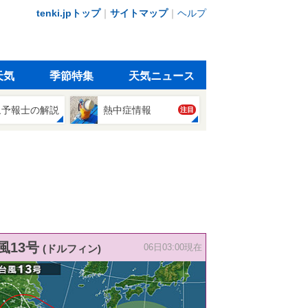
tenki.jpトップ
｜
サイトマップ
｜
ヘルプ
天気
季節特集
天気ニュース
象予報士の解説
熱中症情報
注目
風13号
(ドルフィン)
06日03:00現在