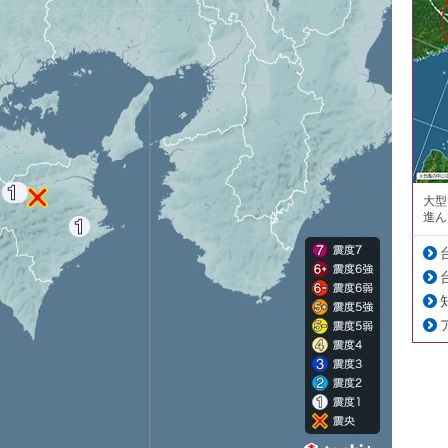
大型
進ん