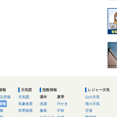
情報
天気図
指数情報
レジャー天気
注意報
天気図
通年
夏季
山の天気
情報
気象衛星
洗濯
汗かき
海の天気
報
世界衛星
服装
不快
空港