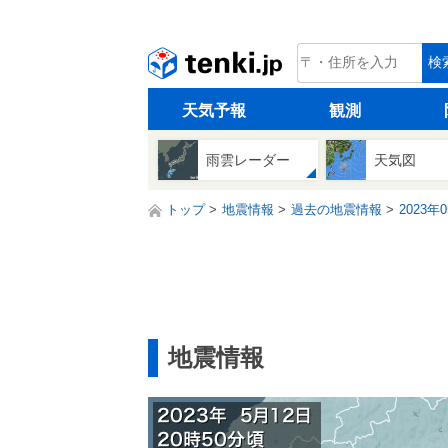
tenki.jp
検
天気予報
観測
雨雲レーダー
天気図
トップ
地震情報
過去の地震情報
2023年
地震情報