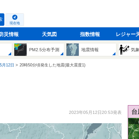
索
現在地
防災情報
天気図
指数情報
レジャー
PM2.5分布予測
地震情報
気
05月12日
20時50分頃発生した地震(最大震度1)
台
2023年05月12日20:53発表