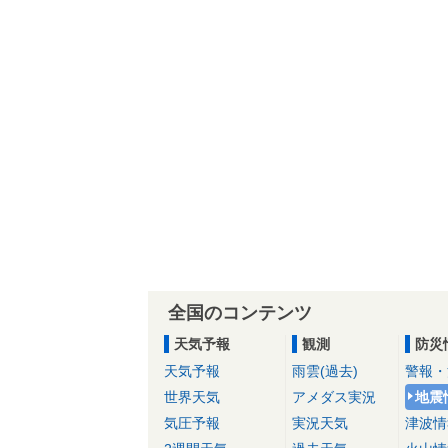
全国のコンテンツ
天気予報
観測
防災
天気予報
雨雲(過去)
警報・
世界天気
アメダス実況
地震
気圧予報
実況天気
津波情