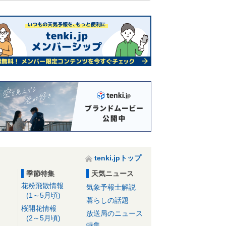
tenki.jpトップ
季節特集
天気ニュース
花粉飛散情報
気象予報士解説
(1～5月頃)
暮らしの話題
桜開花情報
放送局のニュース
(2～5月頃)
特集