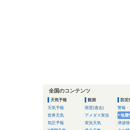
全国のコンテンツ
天気予報
観測
防災
天気予報
雨雲(過去)
警報・
世界天気
アメダス実況
地震
気圧予報
実況天気
津波情