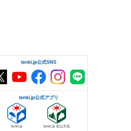
tenki.jp公式SNS
tenki.jp公式アプリ
tenki.jp
tenki.jp 登山天気