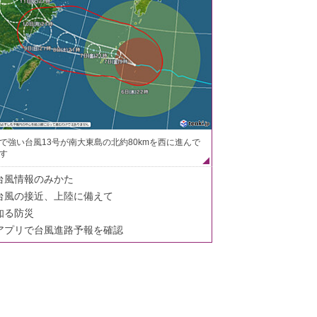
で強い台風13号が南大東島の北約80kmを西に進んで
す
台風情報のみかた
台風の接近、上陸に備えて
知る防災
アプリで台風進路予報を確認