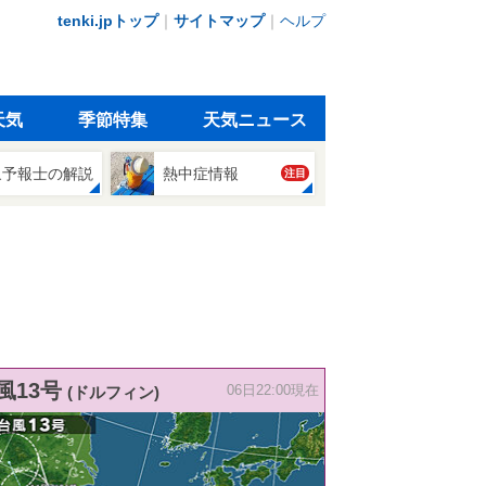
tenki.jpトップ
｜
サイトマップ
｜
ヘルプ
天気
季節特集
天気ニュース
象予報士の解説
熱中症情報
注目
風13号
(ドルフィン)
06日22:00現在