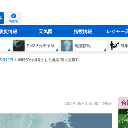
索
現在地
防災情報
天気図
指数情報
レジャー
PM2.5分布予測
地震情報
気
05月12日
09時39分頃発生した地震(最大震度1)
台
2023年05月12日09:42発表