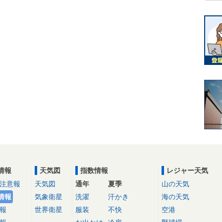
情報
天気図
指数情報
レジャー天気
注意報
天気図
通年
夏季
山の天気
情報
気象衛星
洗濯
汗かき
海の天気
報
世界衛星
服装
不快
空港