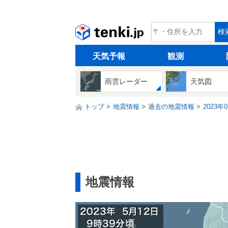
tenki.jp
検
天気予報
観測
雨雲レーダー
天気図
トップ
地震情報
過去の地震情報
2023年
地震情報