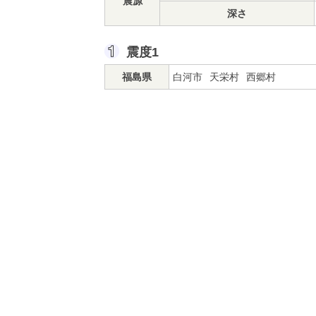
震源
深さ
震度1
福島県
白河市
天栄村
西郷村