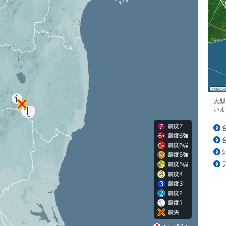
大型
いま