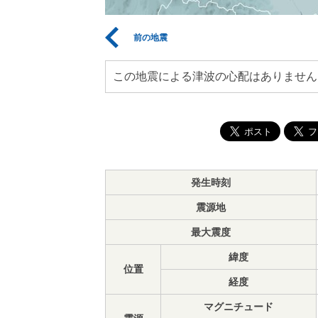
前の地震
この地震による津波の心配はありません
発生時刻
震源地
最大震度
緯度
位置
経度
マグニチュード