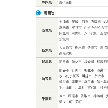
静岡県
東伊豆町
震度2
土浦市
茨城古河市
石岡市
結
潮来市
守谷市
かすみがうら市
茨城県
阿見町
河内町
八千代町
五霞
茨城町
大田原市
栃木市
佐野市
鹿沼
栃木県
高根沢町
群馬県
沼田市
館林市
板倉町
群馬明
熊谷市
行田市
羽生市
鴻巣市
さいたま桜区
川越市
所沢市
埼玉県
桶川市
蓮田市
幸手市
鶴ヶ島
毛呂山町
川島町
宮代町
杉戸
旭市
匝瑳市
香取市
神崎町
千葉県
酒々井町
栄町