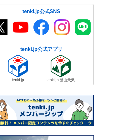
tenki.jp公式SNS
tenki.jp公式アプリ
tenki.jp
tenki.jp 登山天気