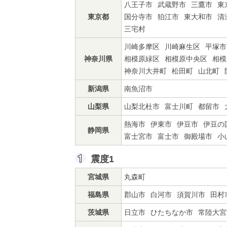
八王子市
武蔵野市
三鷹市
東
東京都
国分寺市
狛江市
東大和市
清
三宅村
川崎多摩区
川崎麻生区
平塚市
神奈川県
相模原緑区
相模原中央区
相模
神奈川大井町
松田町
山北町
新潟県
南魚沼市
山梨県
山梨北杜市
富士川町
都留市
熱海市
伊東市
伊豆市
伊豆の
静岡県
富士宮市
富士市
御殿場市
小
震度1
宮城県
丸森町
福島県
郡山市
白河市
須賀川市
田村
茨城県
日立市
ひたちなか市
常陸大宮