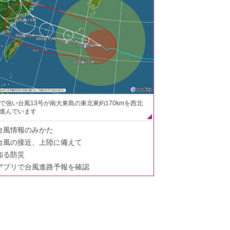
で強い台風13号が南大東島の東北東約170kmを西北
進んでいます
台風情報のみかた
台風の接近、上陸に備えて
知る防災
アプリで台風進路予報を確認