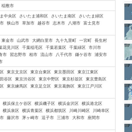
稲敷市
ま中央区
さいたま浦和区
さいたま南区
さいたま緑区
市
狭山市
草加市
越谷市
志木市
八潮市
富士見市
東金市
山武市
大網白里市
九十九里町
一宮町
長生村
葉花見川区
千葉稲毛区
千葉若葉区
千葉緑区
市川市
倉市
習志野市
柏市
流山市
八千代市
鎌ケ谷市
浦安市
市
区
東京文京区
東京台東区
東京墨田区
東京江東区
田谷区
東京渋谷区
東京中野区
東京杉並区
東京豊島区
区
東京練馬区
東京足立区
東京葛飾区
東京江戸川区
横浜保土ケ谷区
横浜磯子区
横浜金沢区
横浜港北区
横浜泉区
横浜青葉区
横浜都筑区
川崎川崎区
川崎幸区
市
藤沢市
茅ヶ崎市
逗子市
三浦市
大和市
座間市