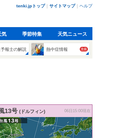
tenki.jpトップ
｜
サイトマップ
｜
ヘルプ
天気
季節特集
天気ニュース
象予報士の解説
熱中症情報
注目
風13号
(ドルフィン)
06日15:00現在