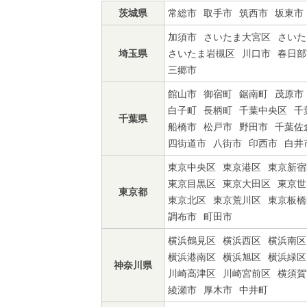
茨城県
常総市
取手市
筑西市
坂東市
加須市
さいたま大宮区
さいた
埼玉県
さいたま岩槻区
川口市
春日部
三郷市
館山市
御宿町
鋸南町
茂原市
白子町
長柄町
千葉中央区
千
千葉県
船橋市
松戸市
野田市
千葉佐
四街道市
八街市
印西市
白井
東京中央区
東京港区
東京新宿
東京目黒区
東京大田区
東京世
東京都
東京北区
東京荒川区
東京板橋
調布市
町田市
横浜鶴見区
横浜西区
横浜南区
横浜港南区
横浜旭区
横浜緑区
神奈川県
川崎高津区
川崎宮前区
横須賀
綾瀬市
厚木市
中井町