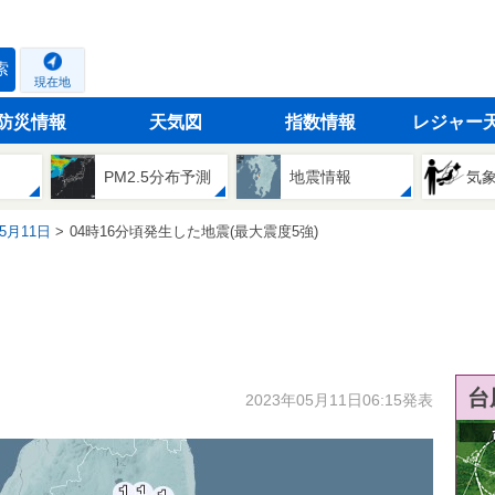
索
現在地
防災情報
天気図
指数情報
レジャー
PM2.5分布予測
地震情報
気
05月11日
04時16分頃発生した地震(最大震度5強)
台
2023年05月11日06:15発表