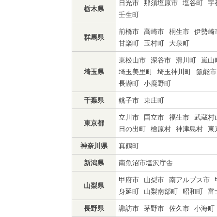
日光市
那須塩原市
塩谷町
宇
栃木県
壬生町
前橋市
高崎市
桐生市
伊勢崎
群馬県
甘楽町
玉村町
大泉町
東松山市
深谷市
滑川町
嵐山
埼玉県
埼玉美里町
埼玉神川町
飯能市
長瀞町
小鹿野町
千葉県
銚子市
東庄町
立川市
国立市
福生市
武蔵村
東京都
日の出町
檜原村
神津島村
東
神奈川県
真鶴町
新潟県
南魚沼市塩沢庁舎
甲府市
山梨市
南アルプス市
山梨県
身延町
山梨南部町
昭和町
富
長野県
諏訪市
茅野市
佐久市
小海町