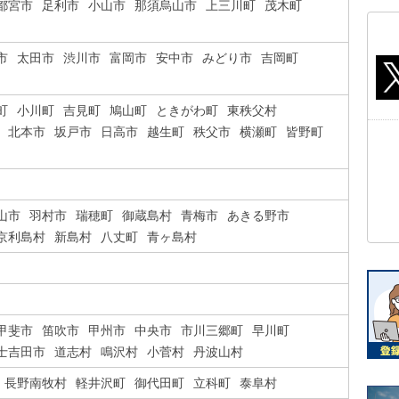
都宮市
足利市
小山市
那須烏山市
上三川町
茂木町
市
太田市
渋川市
富岡市
安中市
みどり市
吉岡町
町
小川町
吉見町
鳩山町
ときがわ町
東秩父村
北本市
坂戸市
日高市
越生町
秩父市
横瀬町
皆野町
山市
羽村市
瑞穂町
御蔵島村
青梅市
あきる野市
京利島村
新島村
八丈町
青ヶ島村
甲斐市
笛吹市
甲州市
中央市
市川三郷町
早川町
士吉田市
道志村
鳴沢村
小菅村
丹波山村
長野南牧村
軽井沢町
御代田町
立科町
泰阜村