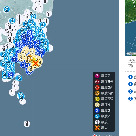
大型
西に