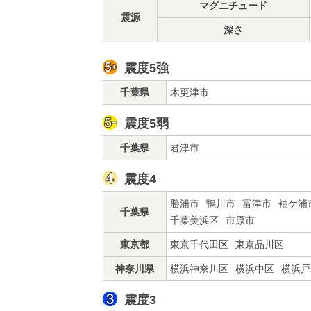
マグニチュード
震源
深さ
震度5強
千葉県
木更津市
震度5弱
千葉県
君津市
震度4
勝浦市
鴨川市
富津市
袖ケ浦
千葉県
千葉美浜区
市原市
東京都
東京千代田区
東京品川区
神奈川県
横浜神奈川区
横浜中区
横浜戸
震度3