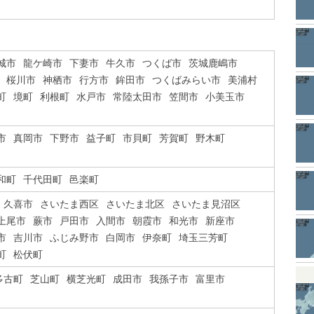
城市
龍ケ崎市
下妻市
牛久市
つくば市
茨城鹿嶋市
桜川市
神栖市
行方市
鉾田市
つくばみらい市
美浦村
町
境町
利根町
水戸市
常陸太田市
笠間市
小美玉市
市
真岡市
下野市
益子町
市貝町
芳賀町
野木町
和町
千代田町
邑楽町
久喜市
さいたま西区
さいたま北区
さいたま見沼区
上尾市
蕨市
戸田市
入間市
朝霞市
和光市
新座市
市
吉川市
ふじみ野市
白岡市
伊奈町
埼玉三芳町
町
松伏町
多古町
芝山町
横芝光町
成田市
我孫子市
富里市