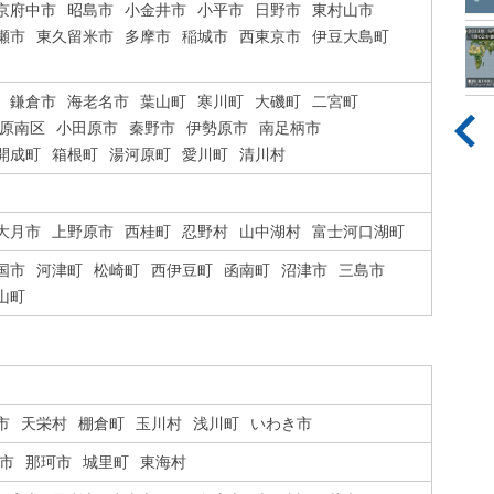
京府中市
昭島市
小金井市
小平市
日野市
東村山市
瀬市
東久留米市
多摩市
稲城市
西東京市
伊豆大島町
鎌倉市
海老名市
葉山町
寒川町
大磯町
二宮町
原南区
小田原市
秦野市
伊勢原市
南足柄市
開成町
箱根町
湯河原町
愛川町
清川村
大月市
上野原市
西桂町
忍野村
山中湖村
富士河口湖町
国市
河津町
松崎町
西伊豆町
函南町
沼津市
三島市
山町
市
天栄村
棚倉町
玉川村
浅川町
いわき市
市
那珂市
城里町
東海村