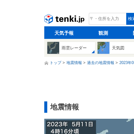
tenki.jp
検
天気予報
観測
雨雲レーダー
天気図
トップ
地震情報
過去の地震情報
2023年
地震情報