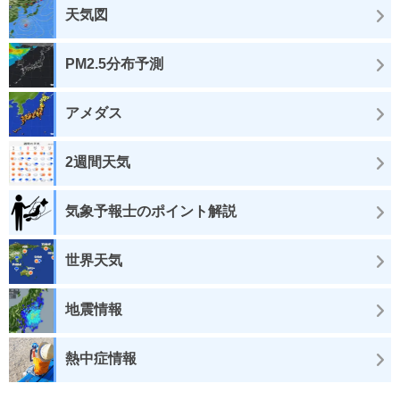
天気図
PM2.5分布予測
アメダス
2週間天気
気象予報士のポイント解説
世界天気
地震情報
熱中症情報