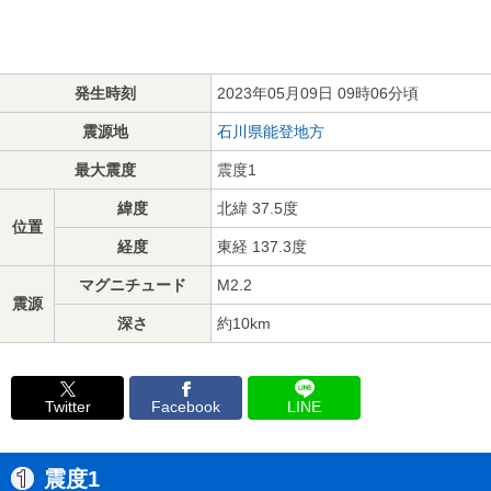
発生時刻
2023年05月09日 09時06分頃
震源地
石川県能登地方
最大震度
震度1
緯度
北緯 37.5度
位置
経度
東経 137.3度
マグニチュード
M2.2
震源
深さ
約10km
Twitter
Facebook
LINE
震度1