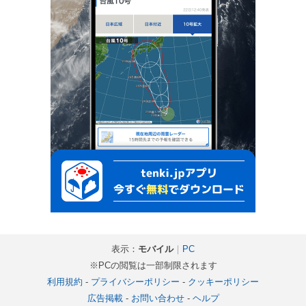
表示：
モバイル
｜
PC
※PCの閲覧は一部制限されます
利用規約
-
プライバシーポリシー
-
クッキーポリシー
広告掲載
-
お問い合わせ
-
ヘルプ