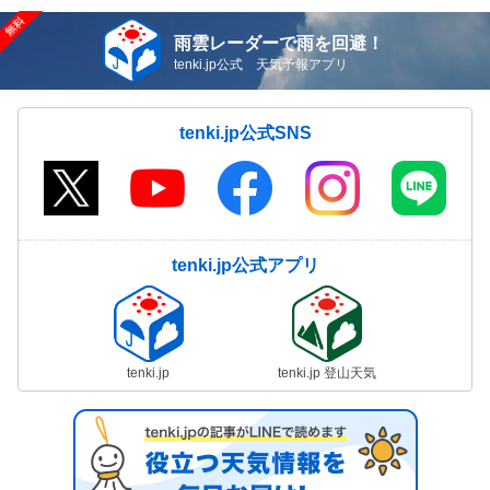
雨雲レーダーで雨を回避！
tenki.jp公式 天気予報アプリ
tenki.jp公式SNS
tenki.jp公式アプリ
tenki.jp
tenki.jp 登山天気