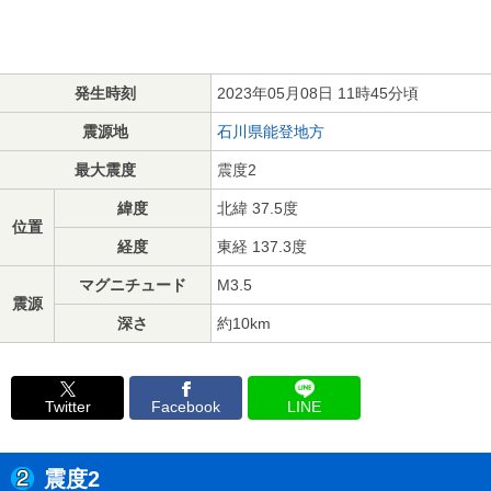
発生時刻
2023年05月08日 11時45分頃
震源地
石川県能登地方
最大震度
震度2
緯度
北緯 37.5度
位置
経度
東経 137.3度
マグニチュード
M3.5
震源
深さ
約10km
Twitter
Facebook
LINE
震度2