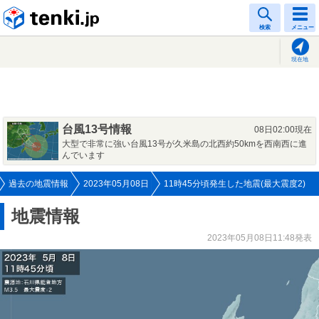
tenki.jp
検索
メニュー
現在地
台風13号情報
08日02:00現在
大型で非常に強い台風13号が久米島の北西約50kmを西南西に進
んでいます
過去の地震情報
2023年05月08日
11時45分頃発生した地震(最大震度2)
地震情報
2023年05月08日11:48発表