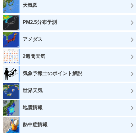
天気図
PM2.5分布予測
アメダス
2週間天気
気象予報士のポイント解説
世界天気
地震情報
熱中症情報