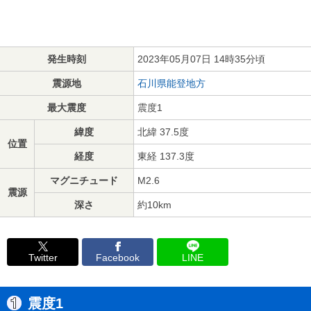
発生時刻
2023年05月07日 14時35分頃
震源地
石川県能登地方
最大震度
震度1
緯度
北緯 37.5度
位置
経度
東経 137.3度
マグニチュード
M2.6
震源
深さ
約10km
Twitter
Facebook
LINE
震度1