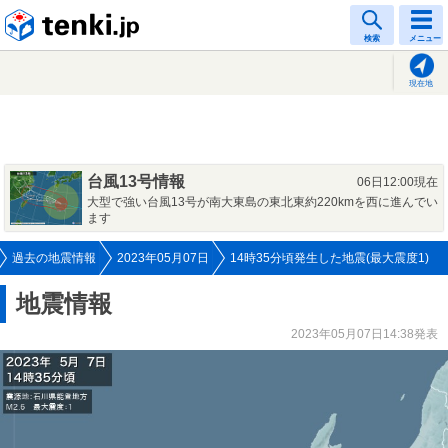
tenki.jp
検索
メニュー
現在地
台風13号情報
06日12:00現在
大型で強い台風13号が南大東島の東北東約220kmを西に進んでい
ます
過去の地震情報
2023年05月07日
14時35分頃発生した地震(最大震度1)
地震情報
2023年05月07日14:38発表