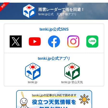
雨雲レーダーで雨を回避！
tenki.jp公式 天気予報アプリ
tenki.jp公式SNS
tenki.jp公式アプリ
tenki.jp
tenki.jp 登山天気