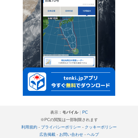
表示：
モバイル
｜
PC
※PCの閲覧は一部制限されます
利用規約
-
プライバシーポリシー
-
クッキーポリシー
広告掲載
-
お問い合わせ
-
ヘルプ