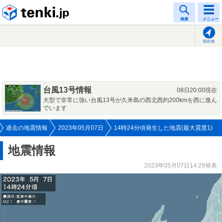
tenki.jp
検索
メニュー
現在地
台風13号情報
08日20:00現在
大型で非常に強い台風13号が久米島の西北西約200kmを西に進ん
でいます
過去の地震情報
2023年05月07日
14時24分頃発生した地震(最大震度1)
地震情報
2023年05月07日14:29発表