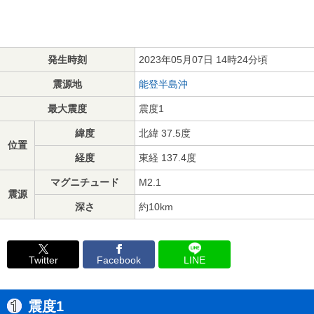
発生時刻
2023年05月07日 14時24分頃
震源地
能登半島沖
最大震度
震度1
緯度
北緯 37.5度
位置
経度
東経 137.4度
マグニチュード
M2.1
震源
深さ
約10km
Twitter
Facebook
LINE
震度1