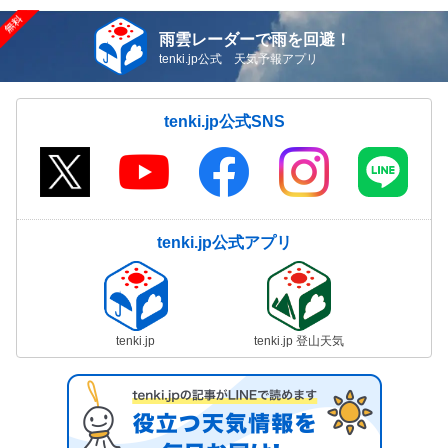
雨雲レーダーで雨を回避！
tenki.jp公式 天気予報アプリ
tenki.jp公式SNS
tenki.jp公式アプリ
tenki.jp
tenki.jp 登山天気