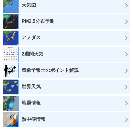
天気図
PM2.5分布予測
アメダス
2週間天気
気象予報士のポイント解説
世界天気
地震情報
熱中症情報