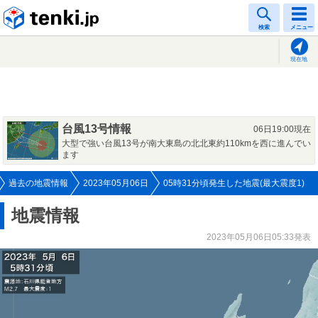
tenki.jp
検索
メニュー
現在地
台風13号情報
06日19:00現在
大型で強い台風13号が南大東島の北北東約110kmを西に進んでい
ます
過去の地震情報
2023年05月06日
05時31分頃発生した地震(最大震度1)
地震情報
2023年05月06日05:33発表