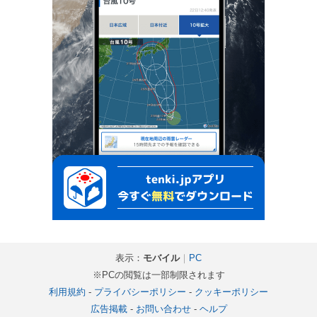
表示：
モバイル
｜
PC
※PCの閲覧は一部制限されます
利用規約
-
プライバシーポリシー
-
クッキーポリシー
広告掲載
-
お問い合わせ
-
ヘルプ