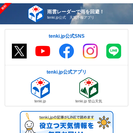
雨雲レーダーで雨を回避！
tenki.jp公式 天気予報アプリ
tenki.jp公式SNS
tenki.jp公式アプリ
tenki.jp
tenki.jp 登山天気