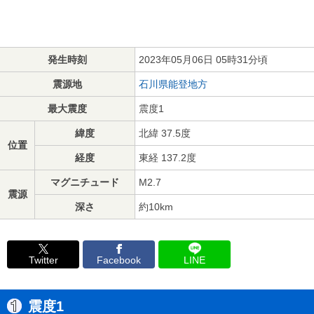
発生時刻
2023年05月06日 05時31分頃
震源地
石川県能登地方
最大震度
震度1
緯度
北緯 37.5度
位置
経度
東経 137.2度
マグニチュード
M2.7
震源
深さ
約10km
Twitter
Facebook
LINE
震度1