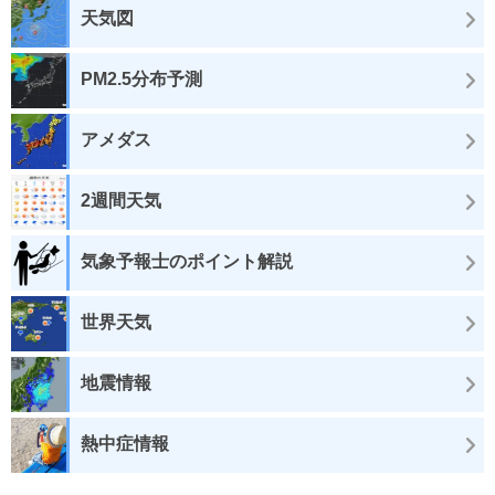
天気図
PM2.5分布予測
アメダス
2週間天気
気象予報士のポイント解説
世界天気
地震情報
熱中症情報