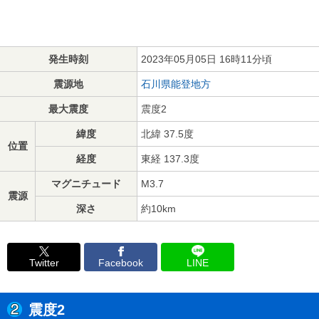
発生時刻
2023年05月05日 16時11分頃
震源地
石川県能登地方
最大震度
震度2
緯度
北緯 37.5度
位置
経度
東経 137.3度
マグニチュード
M3.7
震源
深さ
約10km
Twitter
Facebook
LINE
震度2