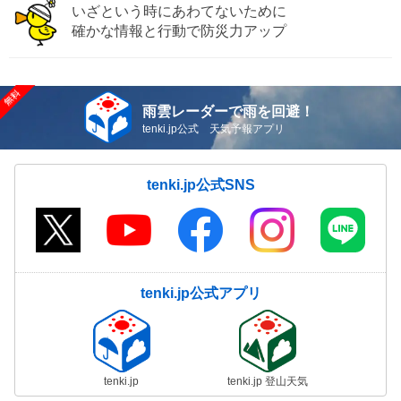
いざという時にあわてないために
確かな情報と行動で防災力アップ
雨雲レーダーで雨を回避！
tenki.jp公式 天気予報アプリ
tenki.jp公式SNS
tenki.jp公式アプリ
tenki.jp
tenki.jp 登山天気