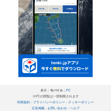
表示：
モバイル
｜
PC
※PCの閲覧は一部制限されます
利用規約
-
プライバシーポリシー
-
クッキーポリシー
広告掲載
-
お問い合わせ
-
ヘルプ