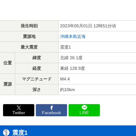
発生時刻
2023年05月01日 12時51分頃
震源地
沖縄本島近海
最大震度
震度1
緯度
北緯 26.1度
位置
経度
東経 128.9度
マグニチュード
M4.4
震源
深さ
約10km
Twitter
Facebook
LINE
震度1