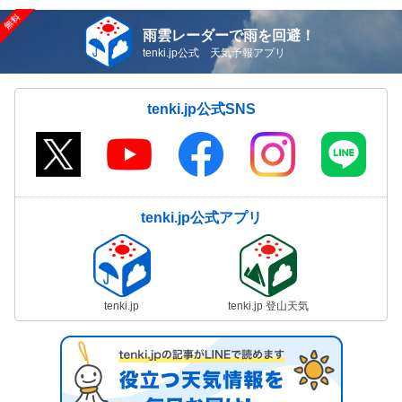
雨雲レーダーで雨を回避！
tenki.jp公式 天気予報アプリ
tenki.jp公式SNS
tenki.jp公式アプリ
tenki.jp
tenki.jp 登山天気