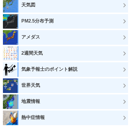
天気図
PM2.5分布予測
アメダス
2週間天気
気象予報士のポイント解説
世界天気
地震情報
熱中症情報