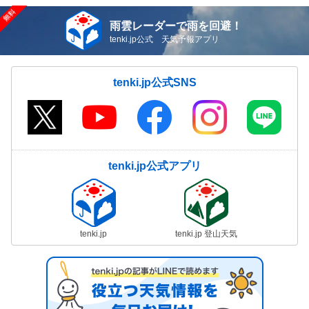
雨雲レーダーで雨を回避！
tenki.jp公式 天気予報アプリ
tenki.jp公式SNS
tenki.jp公式アプリ
tenki.jp
tenki.jp 登山天気