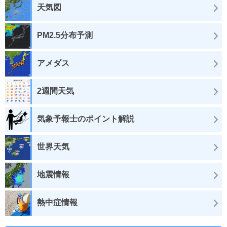
天気図
PM2.5分布予測
アメダス
2週間天気
気象予報士のポイント解説
世界天気
地震情報
熱中症情報