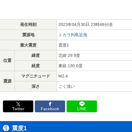
発生時刻
2023年04月30日 23時48分頃
震源地
トカラ列島近海
最大震度
震度1
緯度
北緯 29.9度
位置
経度
東経 130.0度
マグニチュード
M2.4
震源
深さ
ごく浅い
Twitter
Facebook
LINE
震度1