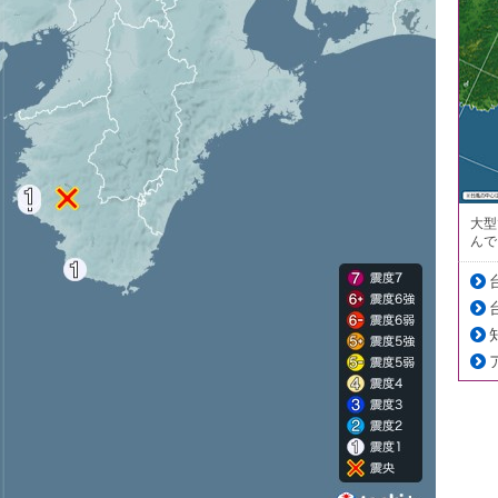
大型
んで