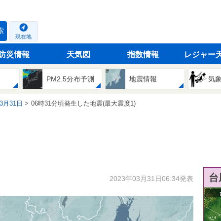
索
現在地
防災情報
天気図
指数情報
レジャー
PM2.5分布予測
地震情報
気
03月31日
06時31分頃発生した地震(最大震度1)
台
2023年03月31日06:34発表