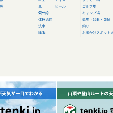
災
傘
ビール
ゴルフ場
紫外線
キャンプ場
体感温度
競馬・競艇・競輪
洗車
釣り
睡眠
お出かけスポット