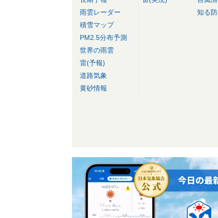
雨雲レーダー
知る防
積雪マップ
PM2.5分布予測
世界の雨雲
雷(予報)
道路気象
黄砂情報