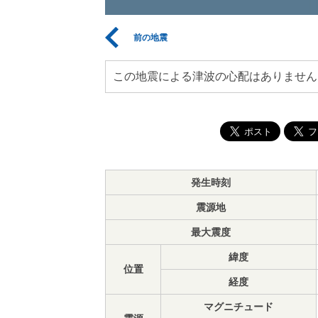
前の地震
この地震による津波の心配はありません
発生時刻
震源地
最大震度
緯度
位置
経度
マグニチュード