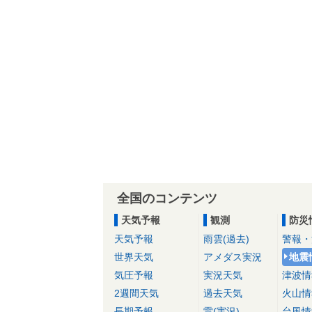
全国のコンテンツ
天気予報
観測
防災
天気予報
雨雲(過去)
警報・
世界天気
アメダス実況
地震
気圧予報
実況天気
津波情
2週間天気
過去天気
火山情
長期予報
雷(実況)
台風情