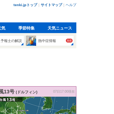
tenki.jpトップ
｜
サイトマップ
｜
ヘルプ
天気
季節特集
天気ニュース
象予報士の解説
熱中症情報
注目
風13号
(ドルフィン)
07日17:00現在