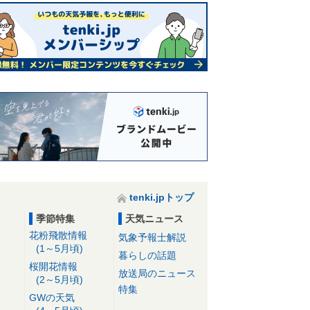
tenki.jpトップ
季節特集
天気ニュース
花粉飛散情報
気象予報士解説
(1～5月頃)
暮らしの話題
桜開花情報
放送局のニュース
(2～5月頃)
特集
GWの天気