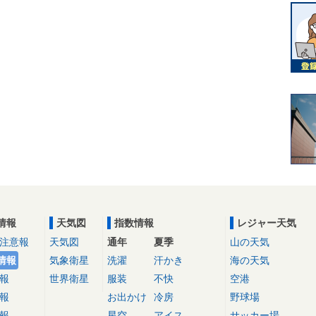
情報
天気図
指数情報
レジャー天気
注意報
天気図
通年
夏季
山の天気
情報
気象衛星
洗濯
汗かき
海の天気
報
世界衛星
服装
不快
空港
報
お出かけ
冷房
野球場
報
星空
アイス
サッカー場