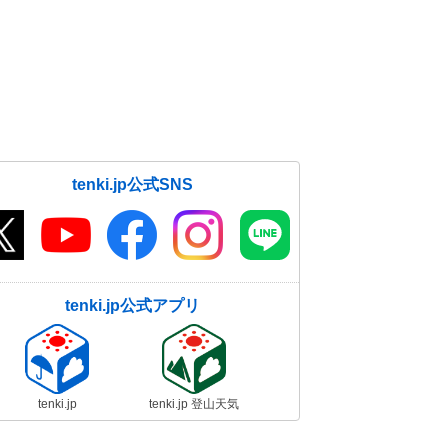
tenki.jp公式SNS
tenki.jp公式アプリ
tenki.jp
tenki.jp 登山天気