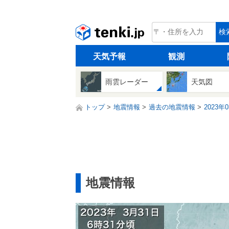
tenki.jp
検
天気予報
観測
雨雲レーダー
天気図
トップ
地震情報
過去の地震情報
2023年
地震情報