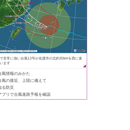
で非常に強い台風13号が名護市の北約30kmを西に進
います
台風情報のみかた
台風の接近、上陸に備えて
知る防災
アプリで台風進路予報を確認