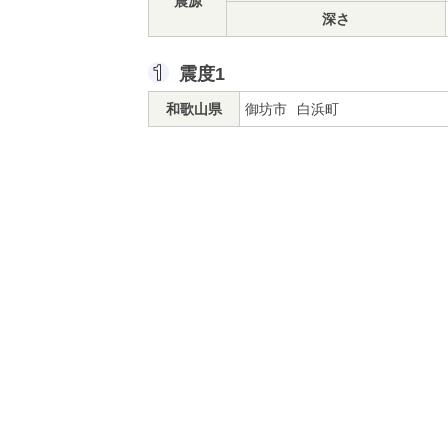
震源
深さ
震度1
和歌山県
御坊市
白浜町