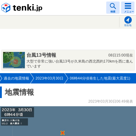
tenki.jp
検索
メニュー
現在地
台風13号情報
08日15:00現在
大型で非常に強い台風13号が久米島の西北西約170kmを西に進ん
でいます
過去の地震情報
2023年03月30日
06時44分頃発生した地震(最大震度1)
地震情報
2023年03月30日06:49発表