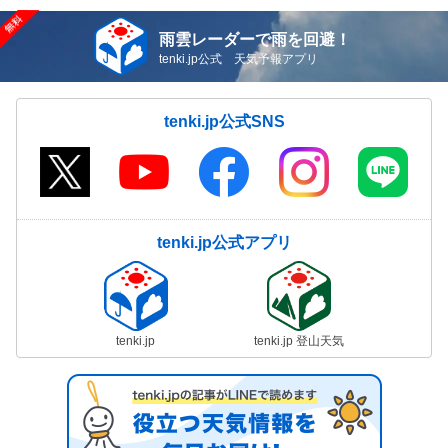
雨雲レーダーで雨を回避！
tenki.jp公式 天気予報アプリ
tenki.jp公式SNS
tenki.jp公式アプリ
tenki.jp
tenki.jp 登山天気