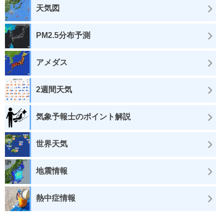
天気図
PM2.5分布予測
アメダス
2週間天気
気象予報士のポイント解説
世界天気
地震情報
熱中症情報