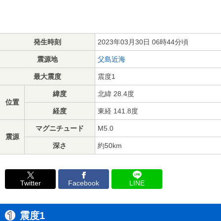
発生時刻
2023年03月30日 06時44分頃
震源地
父島近海
最大震度
震度1
緯度
北緯 28.4度
位置
経度
東経 141.8度
マグニチュード
M5.0
震源
深さ
約50km
Twitter
Facebook
LINE
震度1