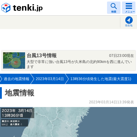
tenki.jp
検索
メニュー
現在地
台風13号情報
07日23:00現在
大型で非常に強い台風13号が久米島の北約90kmを西に進んでい
ます
過去の地震情報
2023年03月14日
13時36分頃発生した地震(最大震度1)
地震情報
2023年03月14日13:39発表