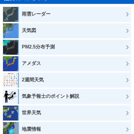
雨雲レーダー
天気図
PM2.5分布予測
アメダス
2週間天気
気象予報士のポイント解説
世界天気
地震情報