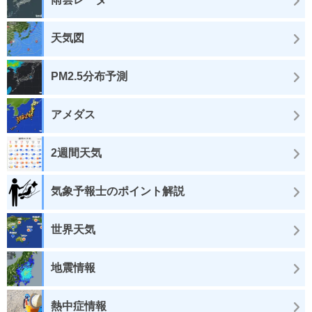
天気図
PM2.5分布予測
アメダス
2週間天気
気象予報士のポイント解説
世界天気
地震情報
熱中症情報