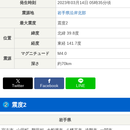
発生時刻
2023年03月14日 05時35分頃
震源地
岩手県沿岸北部
最大震度
震度2
緯度
北緯 39.8度
位置
経度
東経 141.7度
マグニチュード
M4.0
震源
深さ
約70km
Twitter
Facebook
LINE
震度2
岩手県
宮古市
山田町
野田村
大船渡市
八幡平市
遠野市
一関市